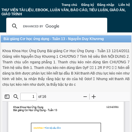
Trang chủ
Đăng ký
Đăng nhập
Liên hệ
THƯ VIỆN TÀI LIỆU, EBOOK, LUẬN VĂN, BÁO CÁO, TIỂU LUẬN, GIÁO ÁN,
GIÁO TRÌNH
Bài giảng Cơ học ứng dụng - Tuần 13 - Nguyễn Duy Khương
Khoa Khoa Học Ứng Dụng Bài giảng Cơ Học Ứng Dụng - Tuần 13 12/14/2011
Giảng viên Nguyễn Duy Khương 1 CHƯƠNG 7 Tính hệ siêu tĩnh NỘI DUNG 2.
Thanh chịu uốn ngang phẳng 1. Thanh chịu kéo nén đúng tâm CHƯƠNG 7
Tính hệ siêu tĩnh 1. Thanh chịu kéo nén đúng tâm 0yF  1 2R P P   Nên dễ
dàng ta tính được phản lực liên kết tại đầu B Xét thanh AB chịu lực kéo nén như
hình vẽ bên, ta nhận thấy rằng bậc tự do của hệ 0dof  Nhưng xét thanh AB
chịu lực kéo nén như dưới, ta thấy bậc tự do c