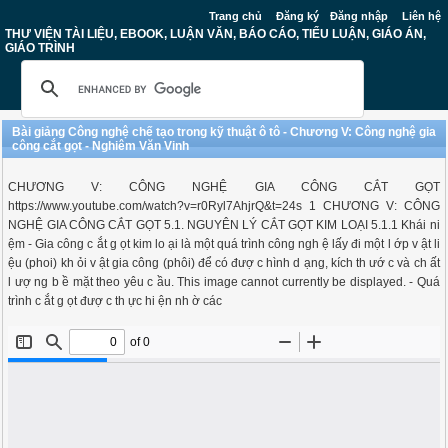
Trang chủ
Đăng ký
Đăng nhập
Liên hệ
THƯ VIỆN TÀI LIỆU, EBOOK, LUẬN VĂN, BÁO CÁO, TIỂU LUẬN, GIÁO ÁN,
GIÁO TRÌNH
Bài giảng Công nghệ chế tạo trong kỹ thuật ô tô - Chương V: Công nghệ gia
công cắt gọt - Nghiêm Văn Vinh
CHƯƠNG V: CÔNG NGHỆ GIA CÔNG CẮT GỌT
https://www.youtube.com/watch?v=r0Ryl7AhjrQ&t=24s 1 CHƯƠNG V: CÔNG
NGHỆ GIA CÔNG CẮT GỌT 5.1. NGUYÊN LÝ CẮT GỌT KIM LOẠI 5.1.1 Khái ni
ệm - Gia công c ắt g ọt kim lo ại là một quá trình công ngh ệ lấy đi một l ớp v ật li
ệu (phoi) kh ỏi v ật gia công (phôi) để có đượ c hình d ạng, kích th ướ c và ch ất
l ượ ng b ề mặt theo yêu c ầu. This image cannot currently be displayed. - Quá
trình c ắt g ọt đượ c th ực hi ện nh ờ các