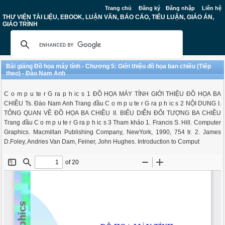
Trang chủ
Đăng ký
Đăng nhập
Liên hệ
THƯ VIỆN TÀI LIỆU, EBOOK, LUẬN VĂN, BÁO CÁO, TIỂU LUẬN, GIÁO ÁN,
GIÁO TRÌNH
Bài giảng Đồ họa máy tính - Chương 5: Giới thiệu đồ họa ban chiều (Tiếp
theo) - Đào Nam Anh
C o m p u te r G ra p h ic s 1 ĐỒ HỌA MÁY TÍNH GIỚI THIỆU ĐỒ HỌA BA
CHIỀU Ts. Đào Nam Anh Trang đầu C o m p u te r G ra p h ic s 2 NỘI DUNG I.
TỔNG QUAN VỀ ĐỒ HỌA BA CHIỀU II. BIỂU DIỄN ĐỐI TƯỢNG BA CHIỀU
Trang đầu C o m p u te r G ra p h ic s 3 Tham khảo 1. Francis S. Hill. Computer
Graphics. Macmillan Publishing Company, NewYork, 1990, 754 tr. 2. James
D.Foley, Andries Van Dam, Feiner, John Hughes. Introduction to Comput