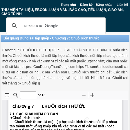
Trang chủ
Đăng ký
Đăng nhập
Liên hệ
THƯ VIỆN TÀI LIỆU, EBOOK, LUẬN VĂN, BÁO CÁO, TIỂU LUẬN, GIÁO ÁN,
GIÁO TRÌNH
Bài giảng Dung sai lắp ghép - Chương 7: Chuỗi kích thước
Chƣơng 7 CHUỖI KÍCH THƢỚC 7.1. CÁC KHÁI NIỆM CƠ BẢN +Chuỗi kích
thƣớc Chuỗi kích thƣớc là một tập hợp các kích thƣớc nối tiếp nhau tạo thành
một vòng khép kín và xác định vị trí các bề mặt (hoặc đƣờng tâm) của một hoặc
một số kích thƣớc. CuuDuongThanCong.com https://fb.com/tailieudientucntt cu
u du on g t han co ng . c om Phân loại  Chuỗi kích thước chi tiết: Các kích
thước của chuỗi còn gọi là khâu, thuộc về một chi tiết. Hình 6.1a a- Chuỗi chi
tiết thẳng b- Chuỗi lắp g