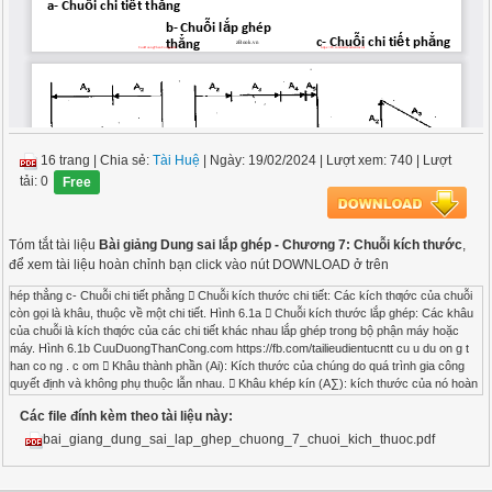
16 trang
|
Chia sẻ:
Tài Huệ
| Ngày: 19/02/2024
| Lượt xem: 740
| Lượt
tải: 0
Free
Tóm tắt tài liệu
Bài giảng Dung sai lắp ghép - Chương 7: Chuỗi kích thước
,
để xem tài liệu hoàn chỉnh bạn click vào nút DOWNLOAD ở trên
hép thẳng c- Chuỗi chi tiết phẳng  Chuỗi kích thước chi tiết: Các kích thƣớc của chuỗi
còn gọi là khâu, thuộc về một chi tiết. Hình 6.1a  Chuỗi kích thước lắp ghép: Các khâu
của chuỗi là kích thƣớc của các chi tiết khác nhau lắp ghép trong bộ phận máy hoặc
máy. Hình 6.1b CuuDuongThanCong.com https://fb.com/tailieudientucntt cu u du on g t
han co ng . c om  Khâu thành phần (Ai): Kích thước của chúng do quá trình gia công
quyết định và không phụ thuộc lẫn nhau.  Khâu khép kín (A∑): kích thước của nó hoàn
toàn phụ thuộc vào kích thước của các khâu thành phần. Trong quá trình gia công và
Các file đính kèm theo tài liệu này:
lắp ráp thì khâu khép kín không được thực hiện trực tiếp mà  kết quả của sự thực hiện
các khâu thành phần nó được hình thành cuối cùng trong trình tự công nghệ. AA i n i i 1
bai_giang_dung_sai_lap_ghep_chuong_7_chuoi_kich_thuoc.pdf
CuuDuongThanCong.com https://fb.com/tailieudientucntt cu u du on g t han co ng . c om
 Khâu thành phần tăng (Ai): Khi Ai tăng hoặc giảm thì A∑ cùng tăng hoặc giảm  Khâu
thành phần giảm (Aj):. Khi Aj tăng hoặc giảm thì A∑ giảm hoặc tăng