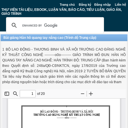
Trang chủ
Đăng ký
Đăng nhập
Liên hệ
THƯ VIỆN TÀI LIỆU, EBOOK, LUẬN VĂN, BÁO CÁO, TIỂU LUẬN, GIÁO ÁN,
GIÁO TRÌNH
Bài giảng Hàn hồ quang tay nâng cao (Trình độ Trung cấp)
1 BỘ LAO ĐỘNG - THƯƠNG BINH VÀ XÃ HỘI TRƯỜNG CAO ĐẲNG NGHỀ
KỸ THUẬT CÔNG NGHỆ ---------o0o--------- GIÁO TRÌNH MÔ ĐUN: HÀN HỒ
QUANG TAY NÂNG CAO NGHỀ: HÀN TRÌNH ĐỘ: TRUNG CẤP (Ban hành kèm
theo Quyết định số: 248a/QĐ-CĐNKTCN, ngày 17/9/2019 của Trường cao
đẳng nghề Kỹ thuật Công nghệ) Hà Nội, năm 2019 2 TUYÊN BỐ BẢN QUYỀN
Tài liệu này thuộc loại sách giáo trình nên các nguồn thông tin có thể được
phép dùng nguyên bản hoặc trích dùng cho các mục đích về đào tạo và tham