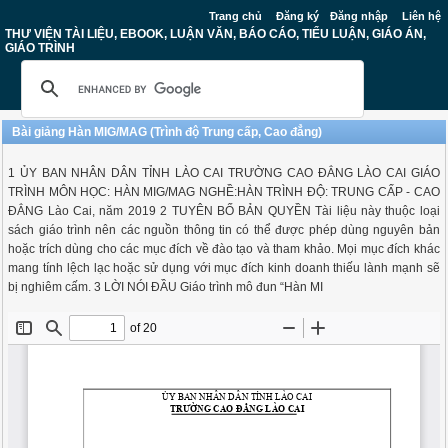
Trang chủ
Đăng ký
Đăng nhập
Liên hệ
THƯ VIỆN TÀI LIỆU, EBOOK, LUẬN VĂN, BÁO CÁO, TIỂU LUẬN, GIÁO ÁN,
GIÁO TRÌNH
Bài giảng Hàn MIG/MAG (Trình độ Trung cấp, Cao đẳng)
1 ỦY BAN NHÂN DÂN TỈNH LÀO CAI TRƯỜNG CAO ĐẲNG LÀO CAI GIÁO
TRÌNH MÔN HỌC: HÀN MIG/MAG NGHỀ:HÀN TRÌNH ĐỘ: TRUNG CẤP - CAO
ĐẲNG Lào Cai, năm 2019 2 TUYÊN BỐ BẢN QUYỀN Tài liệu này thuộc loại
sách giáo trình nên các nguồn thông tin có thể được phép dùng nguyên bản
hoặc trích dùng cho các mục đích về đào tạo và tham khảo. Mọi mục đích khác
mang tính lệch lạc hoặc sử dụng với mục đích kinh doanh thiếu lành mạnh sẽ
bị nghiêm cấm. 3 LỜI NÓI ĐẦU Giáo trình mô đun “Hàn MI