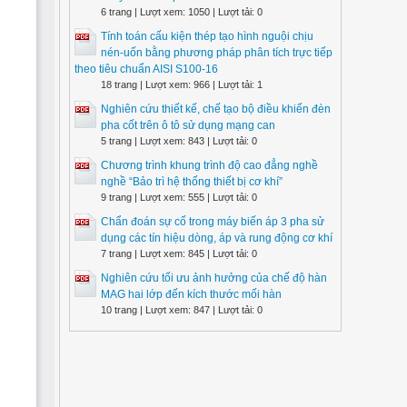
6 trang | Lượt xem: 1050 | Lượt tải: 0
Tính toán cấu kiện thép tạo hình nguội chịu
nén-uốn bằng phương pháp phân tích trực tiếp
theo tiêu chuẩn AISI S100-16
18 trang | Lượt xem: 966 | Lượt tải: 1
Nghiên cứu thiết kế, chế tạo bộ điều khiển đèn
pha cốt trên ô tô sử dụng mạng can
5 trang | Lượt xem: 843 | Lượt tải: 0
Chương trình khung trình độ cao đẳng nghề
nghề “Bảo trì hệ thống thiết bị cơ khí”
9 trang | Lượt xem: 555 | Lượt tải: 0
Chẩn đoán sự cố trong máy biến áp 3 pha sử
dụng các tín hiệu dòng, áp và rung động cơ khí
7 trang | Lượt xem: 845 | Lượt tải: 0
Nghiên cứu tối ưu ảnh hưởng của chế độ hàn
MAG hai lớp đến kích thước mối hàn
10 trang | Lượt xem: 847 | Lượt tải: 0