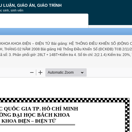
U LUẬN, GIÁO ÁN, GIÁO TRÌNH
c sinh, sinh viên
KHOA KHOA ĐIỆN – ĐIỆN TỬ Bài giảng: HỆ THỐNG ĐIỀU KHIỂN SỐ (ĐỘNG
NH, THÁNG 02 NĂM 2008 Bài giảng Hệ Thống Điều Khiển Số (ĐCKĐB) T©B 2/11/2
. Phân phối giờ: 28LT + 14BT+Kiểm tra 4. Số tín chỉ: 2(2.1.4) Kiểm tra: 20%, 