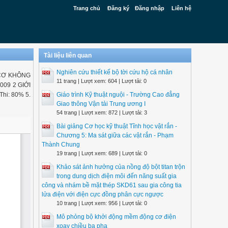
Trang chủ
Đăng ký
Đăng nhập
Liên hệ
Tài liệu liên quan
Nghiên cứu thiết kế bộ tời cứu hộ cá nhân
 CƠ KHÔNG
11 trang | Lượt xem: 604 | Lượt tải: 0
009 2 GIỚI
Thi: 80% 5.
Giáo trình Kỹ thuật nguội - Trường Cao đẳng
Giao thông Vận tải Trung ương I
54 trang | Lượt xem: 872 | Lượt tải: 3
Bài giảng Cơ học kỹ thuật Tĩnh học vật rắn -
Chương 5: Ma sát giữa các vật rắn - Phạm
Thành Chung
19 trang | Lượt xem: 689 | Lượt tải: 0
Khảo sát ảnh hưởng của nồng độ bột titan trộn
trong dung dịch điện môi đến năng suất gia
công và nhám bề mặt thép SKD61 sau gia công tia
lửa điện với điện cực đồng phân cực ngược
10 trang | Lượt xem: 956 | Lượt tải: 0
Mô phỏng bộ khởi động mềm động cơ điện
xoay chiều ba pha