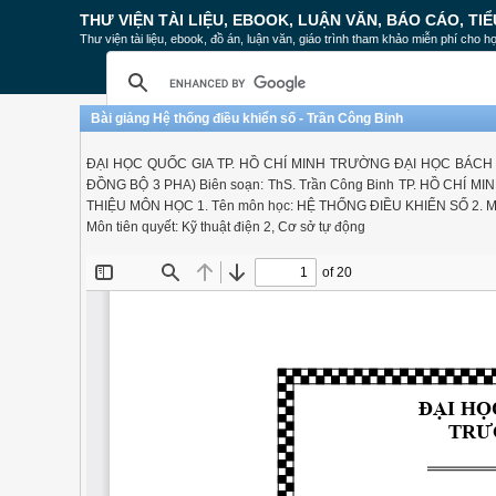
THƯ VIỆN TÀI LIỆU, EBOOK, LUẬN VĂN, BÁO CÁO, TIỂ
Thư viện tài liệu, ebook, đồ án, luận văn, giáo trình tham khảo miễn phí cho họ
Bài giảng Hệ thống điều khiển số - Trần Công Binh
ĐẠI HỌC QUỐC GIA TP. HỒ CHÍ MINH TRƯỜNG ĐẠI HỌC BÁCH 
ĐỒNG BỘ 3 PHA) Biên soạn: ThS. Trần Công Binh TP. HỒ CHÍ MI
THIỆU MÔN HỌC 1. Tên môn học: HỆ THỐNG ĐIỀU KHIỂN SỐ 2. Mã số: 3
Môn tiên quyết: Kỹ thuật điện 2, Cơ sở tự động