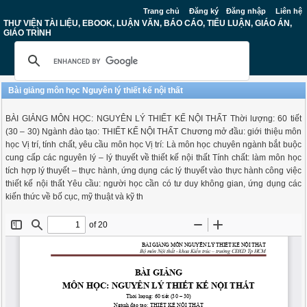
Trang chủ
Đăng ký
Đăng nhập
Liên hệ
THƯ VIỆN TÀI LIỆU, EBOOK, LUẬN VĂN, BÁO CÁO, TIỂU LUẬN, GIÁO ÁN,
GIÁO TRÌNH
Bài giảng môn học Nguyên lý thiết kế nội thất
BÀI GIẢNG MÔN HỌC: NGUYÊN LÝ THIẾT KẾ NỘI THẤT Thời lượng: 60 tiết
(30 – 30) Ngành đào tạo: THIẾT KẾ NỘI THẤT Chương mở đầu: giới thiệu môn
học Vị trí, tính chất, yêu cầu môn học Vị trí: Là môn học chuyên ngành bắt buộc
cung cấp các nguyên lý – lý thuyết về thiết kế nội thất Tính chất: làm môn học
tích hợp lý thuyết – thực hành, ứng dụng các lý thuyết vào thực hành công việc
thiết kế nội thất Yêu cầu: người học cần có tư duy không gian, ứng dụng các
kiến thức về bố cục, mỹ thuật và kỹ th