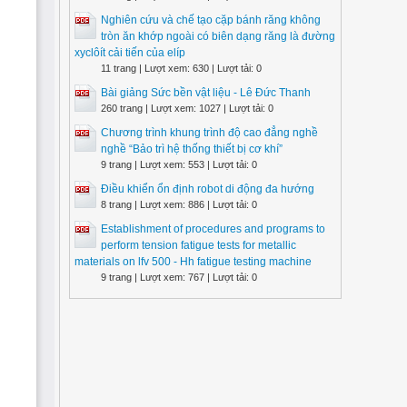
Nghiên cứu và chế tạo cặp bánh răng không
tròn ăn khớp ngoài có biên dạng răng là đường
xyclôít cải tiến của elíp
11 trang | Lượt xem: 630 | Lượt tải: 0
Bài giảng Sức bền vật liệu - Lê Đức Thanh
260 trang | Lượt xem: 1027 | Lượt tải: 0
Chương trình khung trình độ cao đẳng nghề
nghề “Bảo trì hệ thống thiết bị cơ khí”
9 trang | Lượt xem: 553 | Lượt tải: 0
Điều khiển ổn định robot di động đa hướng
8 trang | Lượt xem: 886 | Lượt tải: 0
Establishment of procedures and programs to
perform tension fatigue tests for metallic
materials on lfv 500 - Hh fatigue testing machine
9 trang | Lượt xem: 767 | Lượt tải: 0