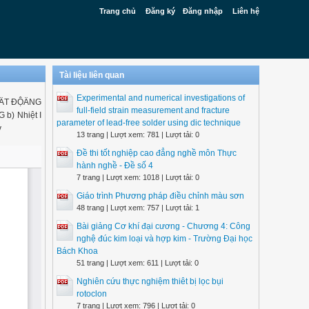
Trang chủ
Đăng ký
Đăng nhập
Liên hệ
Tài liệu liên quan
Experimental and numerical investigations of
IỆÄT ĐỘÄNG
full-field strain measurement and fracture
b) Nhiệt I
parameter of lead-free solder using dic technique
v
13 trang | Lượt xem: 781 | Lượt tải: 0
Đề thi tốt nghiệp cao đẳng nghề môn Thực
hành nghề - Đề số 4
7 trang | Lượt xem: 1018 | Lượt tải: 0
Giáo trình Phương pháp điều chỉnh màu sơn
48 trang | Lượt xem: 757 | Lượt tải: 1
Bài giảng Cơ khí đại cương - Chương 4: Công
nghệ đúc kim loại và hợp kim - Trường Đại học
Bách Khoa
51 trang | Lượt xem: 611 | Lượt tải: 0
Nghiên cứu thực nghiệm thiêt bị lọc bụi
rotoclon
7 trang | Lượt xem: 796 | Lượt tải: 0