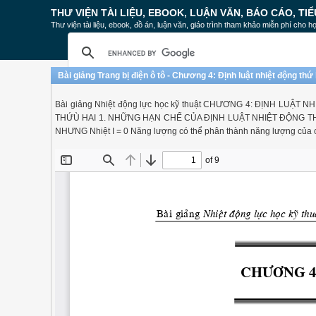
THƯ VIỆN TÀI LIỆU, EBOOK, LUẬN VĂN, BÁO CÁO, TIỂ
Thư viện tài liệu, ebook, đồ án, luận văn, giáo trình tham khảo miễn phí cho họ
Bài giảng Trang bị điện ô tô - Chương 4: Định luật nhiệt động thứ 
Bài giảng Nhiệt động lực học kỹ thuật CHƯƠNG 4: ĐỊNH LUẬ
THỨÙ HAI 1. NHỮNG HẠN CHẾ CỦA ĐỊNH LUẬT NHIỆT ĐỘNG THỨ N
NHƯNG Nhiệt I = 0 Năng lượng có thể phân thành năng lượng của 