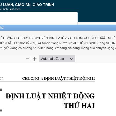
U LUẬN, GIÁO ÁN, GIÁO TRÌNH
c sinh, sinh viên
hai
T NHIỆT ĐỘNG II CBGD: TS. NGUYỄN MINH PHÚ -1- CHƯƠNG 4 ĐỊNH LUẬÄT NH
HẤT Xét một số ví dụ: a) Nước Công Nước Nhiệt KHÔNG SINH Công NHƯNG 
chuyển động có hướng như điện năng, cơ năng, và năng lượng của chuyển động 