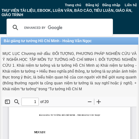
Trang chủ
Đăng ký
Đăng nhập
Liên hệ
THƯ VIỆN TÀI LIỆU, EBOOK, LUẬN VĂN, BÁO CÁO, TIỂU LUẬN, GIÁO ÁN,
GIÁO TRÌNH
Bài giảng tư tưởng Hồ Chí Minh - Hoàng Văn Ngọc
MỤC LỤC Chương mở đầu: ĐỐI TƯỢNG, PHƯƠNG PHÁP NGHIÊN CỨU VÀ
Ý NGHĨA HỌC TẬP MÔN TƯ TƯỞNG HỒ CHÍ MINH I. ĐỐI TƯỢNG NGHIÊN
CỨU 1. Khái niệm tư tưởng và tư tưởng Hồ Chí Minh a) Khái niệm tư tưởng -
Khái niệm tư tưởng + Hiểu theo nghĩa phổ thông, tư tưởng là sự phản ánh hiện
thực trong ý thức, là biểu hiện quan hệ của con người với thế giới xung quanh
(thông thường người ta cũng quan niệm tư tưởng là suy nghĩ hoặc ý nghĩ). +
Khái niệm “tư tưởng” trong “Tư tưởng Hồ Chí M