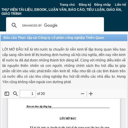
Trang chủ
Đăng ký
Đăng nhập
Liên hệ
THƯ VIỆN TÀI LIỆU, EBOOK, LUẬN VĂN, BÁO CÁO, TIỂU LUẬN, GIÁO ÁN,
GIÁO TRÌNH
Báo cáo Thực tập tại Công ty cổ phần công nghiệp Thiên Quan
LỜI MỞ ĐẦU Kể từ khi nước ta chuyển từ nền kinh tế tập trung quan liêu bao
cấp sang nền kinh tế thị trường định hướng xã hội chủ nghĩa, đến nay nền kinh
tế nước ta đã đạt được những thành tích đáng kể. Cùng với những điều kiện về
tài nguyên thiên nhiên và con người, những chính sách thu hút đầu tư góp
phần rất lớn vào việc phát triển nền kinh tế. Hầu như tất cả các tỉnh thành trên
cả nước đều có các khu công nghiệp thu hút rất nhiều các nhà đầu tư. Hưng
Yên cũng không nằm ngoài con đường phát