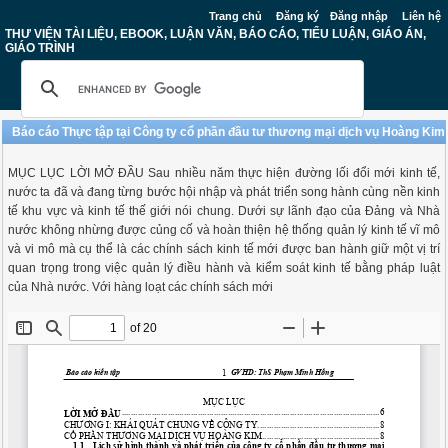
Trang chủ
Đăng ký
Đăng nhập
Liên hệ
THƯ VIỆN TÀI LIỆU, EBOOK, LUẬN VĂN, BÁO CÁO, TIỂU LUẬN, GIÁO ÁN,
GIÁO TRÌNH
Báo cáo Thực tập tại Công ty cổ phần đầu tư thương mại dịch vụ Hoàng Kim
MỤC LỤC LỜI MỞ ĐẦU Sau nhiều năm thực hiện đường lối đổi mới kinh tế,
nước ta đã và đang từng bước hội nhập và phát triển song hành cùng nền kinh
tế khu vực và kinh tế thế giới nói chung. Dưới sự lãnh đạo của Đảng và Nhà
nước không nhừng được củng cố và hoàn thiện hệ thống quản lý kinh tế vĩ mô
và vi mô mà cụ thể là các chính sách kinh tế mới được ban hành giữ một vị trí
quan trọng trong việc quản lý điều hành và kiểm soát kinh tế bằng pháp luật
của Nhà nước. Với hàng loạt các chính sách mới