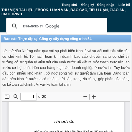
Trang chủ
Đăng ký
Đăng nhập
Liên hệ
THƯ VIỆN TÀI LIỆU, EBOOK, LUẬN VĂN, BÁO CÁO, TIỂU LUẬN, GIÁO ÁN,
GIÁO TRÌNH
Báo cáo Thực tập tại Công ty xây dựng công trình 54
Lời mở đầu Những năm qua với sự phát triển kinh tế và sự đổi mới sâu sắc của
cơ chế kinh tế. Từ hạch toán kinh doanh bao cấp chuyển sang cơ chế thị
trường có sự quản lý đIều tiết của Nhà nước đã đặt ra một thách thức lớn lao
trước cơ hội phát triển của hàng loạt các doanh nghiệp ở nước ta . Tuy bước
đầu còn nhiều khó khăn , bỡ ngỡ song với sự quyết tâm của toàn Đảng toàn
dân nền kinh tế nước ta có nhiều khởi sắc, trong đó có sự góp phần của công
cụ kế toán tàI chính . Vì vậy kế toán tàI chín