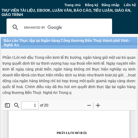
Trang chủ
Đăng ký
Đăng nhập
Liên hệ
THƯ VIỆN TÀI LIỆU, EBOOK, LUẬN VĂN, BÁO CÁO, TIỂU LUẬN, GIÁO ÁN,
GIÁO TRÌNH
Báo cáo Thực tập tại Ngân hàng Công thương Bến Thuỷ thành phố Vinh -
Nghệ An
Phần I:Lời mở đầu Trong nền kinh tế thị trường, ngân hàng giữ một vai trò quan
trọng quyết định tới sự thịnh vượng hay suy thoái nền kinh tế. Ngày nay,khi nền
kinh tế ngày càng phát triển, ngân hàng không chỉ thực hiện nghiệp vụ kinh
doanh tiền tệmà còn thực hiện nhiều dịch vụ khác như:thanh toán,ký gửi…,hoạt
động của ngân hàng không chỉ bó hẹp trong một quốc giamà ngày càng được
quốc tế hoá. Chính điều này đã thu hút em quyết định thực tập tại ngân hàng
công thương Bến Thuỷ- Nghệ An Trong q