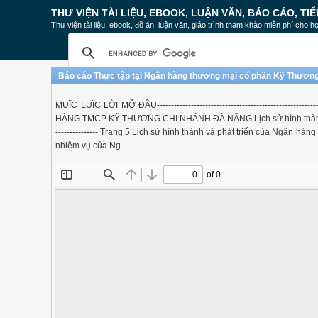
THƯ VIỆN TÀI LIỆU, EBOOK, LUẬN VĂN, BÁO CÁO, TIỂ
Thư viện tài liệu, ebook, đồ án, luận văn, giáo trình tham khảo miễn phí cho họ
Báo cáo Thực tập tại Ngân hàng thương mại cổ phần Kỹ Thươ
MUÏC LUÏC LỜI MỞ ĐẦU------------------------------------------
HÀNG TMCP KỸ THƯƠNG CHI NHÁNH ĐÀ NẴNG Lịch sử hình thành và phát tr
--------------- Trang 5 Lịch sử hình thành và phát triển của Ngân hàng
nhiệm vụ của Ng