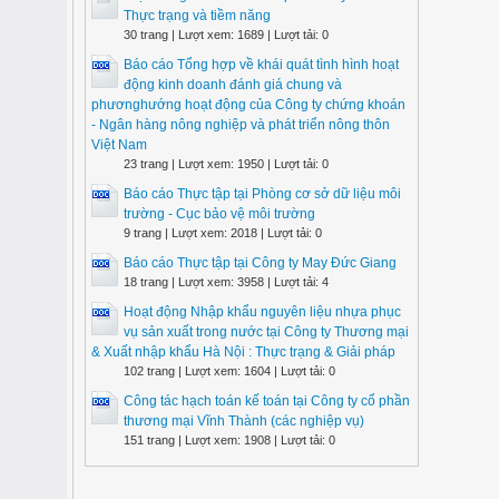
Thực trạng và tiềm năng
30 trang | Lượt xem: 1689 | Lượt tải: 0
Báo cáo Tổng hợp về khái quát tình hình hoạt
động kinh doanh đánh giá chung và
phươnghướng hoạt động của Công ty chứng khoán
- Ngân hàng nông nghiệp và phát triển nông thôn
Việt Nam
23 trang | Lượt xem: 1950 | Lượt tải: 0
Báo cáo Thực tập tại Phòng cơ sở dữ liệu môi
trường - Cục bảo vệ môi trường
9 trang | Lượt xem: 2018 | Lượt tải: 0
Báo cáo Thực tập tại Công ty May Đức Giang
18 trang | Lượt xem: 3958 | Lượt tải: 4
Hoạt động Nhập khẩu nguyên liệu nhựa phục
vụ sản xuất trong nước tại Công ty Thương mại
& Xuất nhập khẩu Hà Nội : Thực trạng & Giải pháp
102 trang | Lượt xem: 1604 | Lượt tải: 0
Công tác hạch toán kế toán tại Công ty cổ phần
thương mại Vĩnh Thành (các nghiệp vụ)
151 trang | Lượt xem: 1908 | Lượt tải: 0