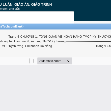
U LUẬN, GIÁO ÁN, GIÁO TRÌNH
c sinh, sinh viên
ng (TechcomBank)
---------------------- Trang 4 CHƯƠNG 1: TỔNG QUAN VỀ NGÂN HÀNG TMCP KỸ THƯ
iển của Ngân hàng TMCP Kỹ thương -------------------------------------------------
 TMCP Kỹ thương- Chi nhánh Đà Nẵng--------------------------------------------Trang 9 