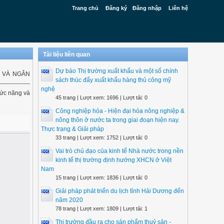
Trang chủ
Đăng ký
Đăng nhập
Liên hệ
Tài liệu liên quan
Dự báo Thị trường xuất khẩu và một số chính
ƠNG VÀ NGÂN
sách thúc đẩy xuất khẩu hàng thủ công mỹ
-----------
nghệ
Chức năng và
45 trang | Lượt xem: 1696 | Lượt tải: 0
Công nghiệp hóa - Hiện đại hóa nông nghiệp &
nông thôn ở nước ta trong giai đoạn hiện nay.
Thực trạng & Giải pháp
33 trang | Lượt xem: 1752 | Lượt tải: 0
Vai trò chủ đạo của kinh tế Nhà nước trong nền
kinh tế thị trường định hướng XHCN ở Việt
Nam
15 trang | Lượt xem: 1836 | Lượt tải: 0
Giải pháp phát triển du lịch tỉnh Hải Dương đến
năm 2020
78 trang | Lượt xem: 1809 | Lượt tải: 1
Thị trường đầu ra cho sản phẩm thuỷ sản -