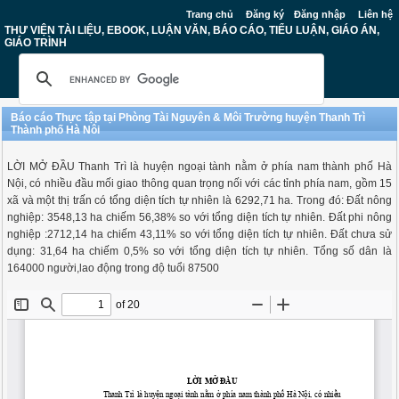
Trang chủ
Đăng ký
Đăng nhập
Liên hệ
THƯ VIỆN TÀI LIỆU, EBOOK, LUẬN VĂN, BÁO CÁO, TIỂU LUẬN, GIÁO ÁN,
GIÁO TRÌNH
Báo cáo Thực tập tại Phòng Tài Nguyên & Môi Trường huyện Thanh Trì
Thành phố Hà Nôi
LỜI MỞ ĐẦU Thanh Trì là huyện ngoại tành nằm ở phía nam thành phố Hà
Nội, có nhiều đầu mối giao thông quan trọng nối với các tỉnh phía nam, gồm 15
xã và một thị trấn có tổng diện tích tự nhiên là 6292,71 ha. Trong đó: Đất nông
nghiệp: 3548,13 ha chiếm 56,38% so với tổng diện tích tự nhiên. Đất phi nông
nghiệp :2712,14 ha chiếm 43,11% so với tổng diện tích tự nhiên. Đất chưa sử
dụng: 31,64 ha chiếm 0,5% so với tổng diện tích tự nhiên. Tổng số dân là
164000 người,lao động trong độ tuổi 87500