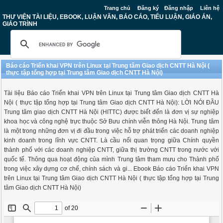
Trang chủ
Đăng ký
Đăng nhập
Liên hệ
THƯ VIỆN TÀI LIỆU, EBOOK, LUẬN VĂN, BÁO CÁO, TIỂU LUẬN, GIÁO ÁN,
GIÁO TRÌNH
Báo cáo Triển khai VPN trên Linux tại Trung tâm Giao dịch CNTT Hà Nội (
thực tập tổng hợp tại Trung tâm Giao dịch CNTT Hà Nội)
Tài liệu Báo cáo Triển khai VPN trên Linux tại Trung tâm Giao dịch CNTT Hà
Nội ( thực tập tổng hợp tại Trung tâm Giao dịch CNTT Hà Nội): LỜI NÓI ĐẦU
Trung tâm giao dịch CNTT Hà Nội (HITTC) được biết đến là đơn vị sự nghiệp
khoa học và công nghệ trực thuộc Sở Bưu chính viễn thông Hà Nội. Trung tâm
là một trong những đơn vị đi đầu trong việc hỗ trợ phát triển các doanh nghiệp
kinh doanh trong lĩnh vực CNTT. Là cầu nối quan trọng giữa Chính quyền
thành phố với các doanh nghiệp CNTT, giữa thị trường CNTT trong nước với
quốc tế. Thông qua hoạt động của mình Trung tâm tham mưu cho Thành phố
trong việc xây dựng cơ chế, chính sách và gi... Ebook Báo cáo Triển khai VPN
trên Linux tại Trung tâm Giao dịch CNTT Hà Nội ( thực tập tổng hợp tại Trung
tâm Giao dịch CNTT Hà Nội)