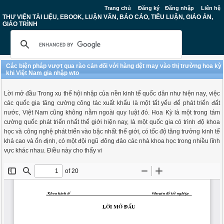
Trang chủ
Đăng ký
Đăng nhập
Liên hệ
THƯ VIỆN TÀI LIỆU, EBOOK, LUẬN VĂN, BÁO CÁO, TIỂU LUẬN, GIÁO ÁN,
GIÁO TRÌNH
Các biện pháp vượt qua rào cản đối với hàng dệt may vào thị trường hoa kỳ
khi Việt Nam gia nhập wto
Lời mở đầu Trong xu thế hội nhập của nền kinh tế quốc dân như hiện nay, việc
các quốc gia tăng cường công tác xuất khẩu là một tất yếu để phát triển đất
nước, Việt Nam cũng không nằm ngoài quy luật đó. Hoa Kỳ là một trong tám
cường quốc phát triển nhất thế giới hiện nay, là một quốc gia có trình độ khoa
học và công nghệ phát triển vào bậc nhất thế giới, có tốc độ tăng trưởng kinh tế
khá cao và ổn định, có một đội ngũ đông đảo các nhà khoa học trong nhiều lĩnh
vực khác nhau. Điều này cho thấy vi