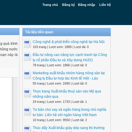
Trang chủ
Đăng ký
Đăng nhập
Liên hệ
Tài liệu liên quan
Công nghệ & phát triển công nghệ tại Hà Nội
g quá trình
103 trang | Lượt xem: 1889 | Lượt tải: 0
 những nước
đoạn này là
Đầu tư nâng cao năng lực cạnh tranh tại Công
ty cổ phần Đầu tư và Xây dựng HUD1
78 trang | Lượt xem: 1866 | Lượt tải: 0
Marketing xuất khẩu nhóm hàng nông sản tại
Công ty Đầu tư hợp tác Kinh tế Việt - Lào
55 trang | Lượt xem: 1690 | Lượt tải: 0
Thực trạng Xuất khẩu thuỷ sản vào Mỹ qua
những năm qua
24 trang | Lượt xem: 1733 | Lượt tải: 1
Tư bản cho vay và ngân hàng trong chủ nghĩa
tư bản. Liên hệ với ngân hàng Việt Nam
10 trang | Lượt xem: 9550 | Lượt tải: 2
Thúc đẩy Xuất khẩu giày dép sang thị trường