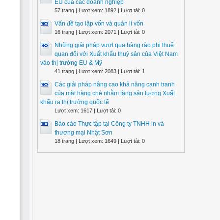
EU của các doanh nghiệp
57 trang | Lượt xem: 1892 | Lượt tải: 0
Vấn đề tạo lập vốn và quản lí vốn
16 trang | Lượt xem: 2071 | Lượt tải: 0
Những giải pháp vượt qua hàng rào phi thuế
quan đối với Xuất khẩu thuỷ sản của Việt Nam
vào thị trường EU & Mỹ
41 trang | Lượt xem: 2083 | Lượt tải: 1
Các giải pháp nâng cao khả năng cạnh tranh
của mặt hàng chè nhằm tăng sản lượng Xuất
khẩu ra thị trường quốc tế
Lượt xem: 1617 | Lượt tải: 0
Báo cáo Thực tập tại Công ty TNHH in và
thương mại Nhật Sơn
18 trang | Lượt xem: 1649 | Lượt tải: 0