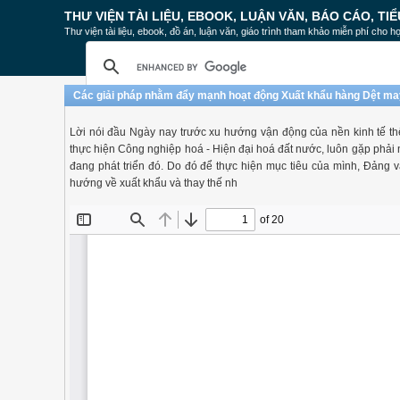
THƯ VIỆN TÀI LIỆU, EBOOK, LUẬN VĂN, BÁO CÁO, TIỂ
Thư viện tài liệu, ebook, đồ án, luận văn, giáo trình tham khảo miễn phí cho họ
Các giải pháp nhằm đẩy mạnh hoạt động Xuất khẩu hàng Dệt ma
Lời nói đầu Ngày nay trước xu hướng vận động của nền kinh tế thế
thực hiện Công nghiệp hoá - Hiện đại hoá đất nước, luôn gặp phải 
đang phát triển đó. Do đó để thực hiện mục tiêu của mình, Đảng v
hướng về xuất khẩu và thay thế nh