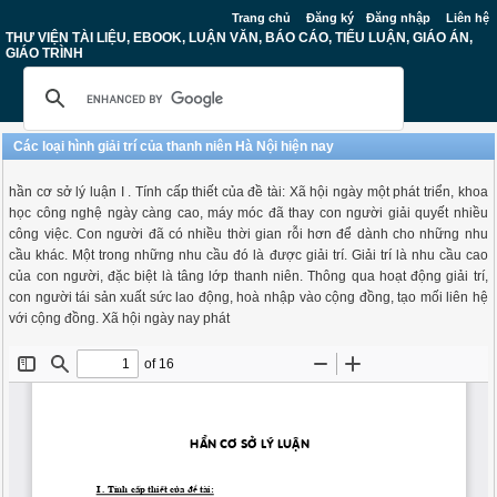
Trang chủ
Đăng ký
Đăng nhập
Liên hệ
THƯ VIỆN TÀI LIỆU, EBOOK, LUẬN VĂN, BÁO CÁO, TIỂU LUẬN, GIÁO ÁN,
GIÁO TRÌNH
Các loại hình giải trí của thanh niên Hà Nội hiện nay
hần cơ sở lý luận I . Tính cấp thiết của đề tài: Xã hội ngày một phát triển, khoa
học công nghệ ngày càng cao, máy móc đã thay con người giải quyết nhiều
công việc. Con người đã có nhiều thời gian rỗi hơn để dành cho những nhu
cầu khác. Một trong những nhu cầu đó là được giải trí. Giải trí là nhu cầu cao
của con người, đặc biệt là tâng lớp thanh niên. Thông qua hoạt động giải trí,
con người tái sản xuất sức lao động, hoà nhập vào cộng đồng, tạo mối liên hệ
với cộng đồng. Xã hội ngày nay phát