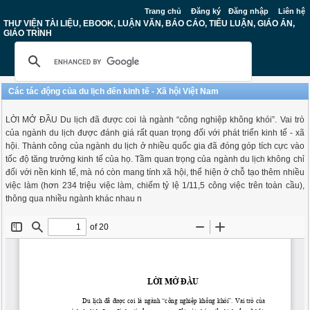
Trang chủ
Đăng ký
Đăng nhập
Liên hệ
THƯ VIỆN TÀI LIỆU, EBOOK, LUẬN VĂN, BÁO CÁO, TIỂU LUẬN, GIÁO ÁN,
GIÁO TRÌNH
Các tác động của du lịch đến kinh tế - Xã hội Việt Nam
LỜI MỞ ĐẦU Du lịch đã được coi là ngành “công nghiệp không khói”. Vai trò
của ngành du lịch được đánh giá rất quan trọng đối với phát triển kinh tế - xã
hội. Thành công của ngành du lịch ở nhiều quốc gia đã đóng góp tích cực vào
tốc độ tăng trưởng kinh tế của họ. Tầm quan trọng của ngành du lịch không chỉ
đối với nền kinh tế, mà nó còn mang tính xã hội, thể hiện ở chỗ tạo thêm nhiều
việc làm (hơn 234 triệu việc làm, chiếm tỷ lệ 1/11,5 công việc trên toàn cầu),
thông qua nhiều ngành khác nhau n