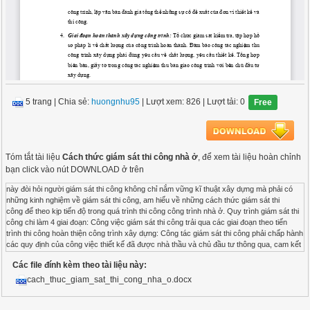
5 trang
|
Chia sẻ:
huongnhu95
| Lượt xem: 826
| Lượt tải: 0
Free
Tóm tắt tài liệu
Cách thức giám sát thi công nhà ở
, để xem tài liệu hoàn chỉnh
bạn click vào nút DOWNLOAD ở trên
này đòi hỏi người giám sát thi công không chỉ nắm vững kĩ thuật xây dựng mà phải có
những kinh nghiệm về giám sát thi công, am hiểu về những cách thức giám sát thi
công để theo kịp tiến độ trong quá trình thi công công trình nhà ở. Quy trình giám sát thi
công chi làm 4 giai đoạn: Công việc giám sát thi công trải qua các giai đoạn theo tiến
trình thi công hoàn thiện công trình xây dựng: Công tác giám sát thi công phải chấp hành
các quy định của công việc thiết kế đã được nhà thầu và chủ đầu tư thông qua, cam kết
về chất lượng theo hợp đồng giao nhận thầu. Giai đoạn chuẩn bị thi công: giám sát thi
Các file đính kèm theo tài liệu này:
công phải có trách nhiệm kiểm tra các điều kiện ban đầu cho quá trình thi công. Kiểm tra
về nguồn nguyên liệu cung ứng, thiết bị máy móc tiêu chuẩn, kiểm định chất lượng đầu
cach_thuc_giam_sat_thi_cong_nha_o.docx
vào, có kế hoạch yêu cầu sửa chửa thay thế nếu phát hiện sai sót. Giai đoạn xây
lắp: theo dõi đảm bảo đúng yêu cầu thi công, đảm bảo tiến độ thi công phù hợp với quy