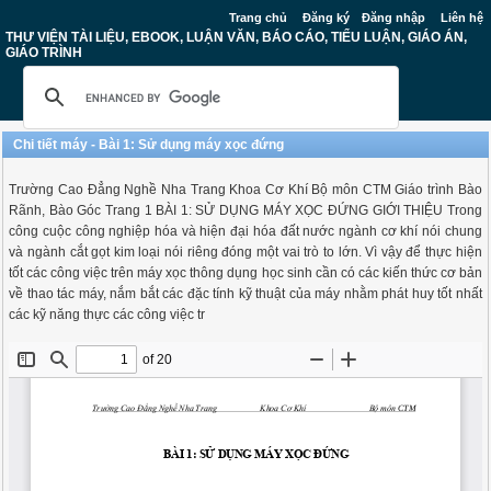
Trang chủ
Đăng ký
Đăng nhập
Liên hệ
THƯ VIỆN TÀI LIỆU, EBOOK, LUẬN VĂN, BÁO CÁO, TIỂU LUẬN, GIÁO ÁN,
GIÁO TRÌNH
Chi tiết máy - Bài 1: Sử dụng máy xọc đứng
Trường Cao Đẳng Nghề Nha Trang Khoa Cơ Khí Bộ môn CTM Giáo trình Bào
Rãnh, Bào Góc Trang 1 BÀI 1: SỬ DỤNG MÁY XỌC ĐỨNG GIỚI THIỆU Trong
công cuộc công nghiệp hóa và hiện đại hóa đất nước ngành cơ khí nói chung
và ngành cắt gọt kim loại nói riêng đóng một vai trò to lớn. Vì vậy để thực hiện
tốt các công việc trên máy xọc thông dụng học sinh cần có các kiến thức cơ bản
về thao tác máy, nắm bắt các đặc tính kỹ thuật của máy nhằm phát huy tốt nhất
các kỹ năng thực các công việc tr