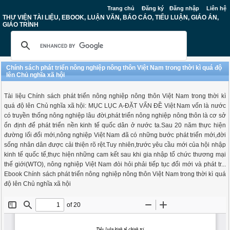
Trang chủ
Đăng ký
Đăng nhập
Liên hệ
THƯ VIỆN TÀI LIỆU, EBOOK, LUẬN VĂN, BÁO CÁO, TIỂU LUẬN, GIÁO ÁN,
GIÁO TRÌNH
Chính sách phát triển nông nghiệp nông thôn Việt Nam trong thời kì quá độ
lên Chủ nghĩa xã hội
Tài liệu Chính sách phát triển nông nghiệp nông thôn Việt Nam trong thời kì
quá độ lên Chủ nghĩa xã hội: MỤC LỤC A-ĐẶT VẤN ĐỀ Việt Nam vốn là nước
có truyền thống nông nghiệp lâu đời,phát triển nông nghiệp nông thôn là cơ sở
ổn định để phát triển nền kinh tế quốc dân ở nước ta.Sau 20 năm thực hiện
đường lối đổi mới,nông nghiệp Việt Nam đã có những bước phát triển mới,đời
sống nhân dân được cải thiện rõ rệt.Tuy nhiên,trước yêu cầu mới của hội nhập
kinh tế quốc tế,thực hiện những cam kết sau khi gia nhập tổ chức thương mại
thế giới(WTO), nông nghiệp Việt Nam đòi hỏi phải tiếp tục đổi mới và phát tr...
Ebook Chính sách phát triển nông nghiệp nông thôn Việt Nam trong thời kì quá
độ lên Chủ nghĩa xã hội