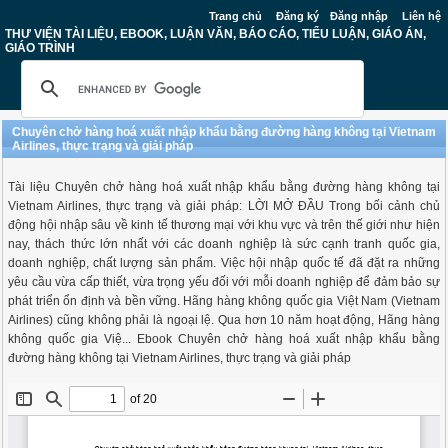
Trang chủ
Đăng ký
Đăng nhập
Liên hệ
THƯ VIỆN TÀI LIỆU, EBOOK, LUẬN VĂN, BÁO CÁO, TIỂU LUẬN, GIÁO ÁN,
GIÁO TRÌNH
Chuyên chở hàng hoá xuất nhập khẩu bằng đường hàng không tại Vietnam
Airlines, thực trạng và giải pháp
Tài liệu Chuyên chở hàng hoá xuất nhập khẩu bằng đường hàng không tại
Vietnam Airlines, thực trạng và giải pháp: LỜI MỞ ĐẦU Trong bối cảnh chủ
động hội nhập sâu về kinh tế thương mại với khu vực và trên thế giới như hiện
nay, thách thức lớn nhất với các doanh nghiệp là sức cạnh tranh quốc gia,
doanh nghiệp, chất lượng sản phẩm. Việc hội nhập quốc tế đã đặt ra những
yêu cầu vừa cấp thiết, vừa trọng yếu đối với mỗi doanh nghiệp để đảm bảo sự
phát triển ổn định và bền vững. Hãng hàng không quốc gia Việt Nam (Vietnam
Airlines) cũng không phải là ngoại lệ. Qua hơn 10 năm hoạt động, Hãng hàng
không quốc gia Việ... Ebook Chuyên chở hàng hoá xuất nhập khẩu bằng
đường hàng không tại Vietnam Airlines, thực trạng và giải pháp