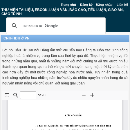
Trang chủ
Đăng ký
Đăng nhập
Liên hệ
THƯ VIỆN TÀI LIỆU, EBOOK, LUẬN VĂN, BÁO CÁO, TIỂU LUẬN, GIÁO ÁN,
GIÁO TRÌNH
CNH-HĐH ở VN
Lời nói đầu Từ Đại hội Đảng lần thứ VIII đến nay Đảng ta luôn xác định công
nghiệp hoá là nhiệm vụ trung tâm của thời kỳ quá độ. Thực hiện nhiệm vụ đó
trong những năm qua, nhất là những năm đổi mới chúng ta đã thu được nhiều
thành tựu quan trọng tạo ra thế và lực mới chuyển sang một thời kỳ phát triển
cao hơn đẩy tới một bước công nghiệp hoá nước nhà. Tuy nhiên trong quá
trình công nghiệp hoá những năm trước đây do nhiều nguyên nhân trong đó có
nguyên nhân nóng vội chủ quan, đốt nóng giai đoạn