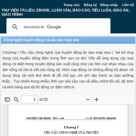
Trang chủ
Đăng ký
Đăng nhập
Liên hệ
THƯ VIỆN TÀI LIỆU, EBOOK, LUẬN VĂN, BÁO CÁO, TIỂU LUẬN, GIÁO ÁN,
GIÁO TRÌNH
Công nghệ truyền dộng của ăn dao máy doa
Chương I Yêu cầu công nghệ của truyền động ăn dao máy doa I. Vai trò ứng
dụng của truyền động điện trong lĩnh vực cơ khí: Vấn đề ứng dụng các loại
động cơ điện trong truyền động sản xuất cũng như các lĩnh vực khác nhau của
đời sống xã hội là hết sức rộng rãi. Hiện nay động cơ không đồng bộ được sử
dụng rộng rãi nhờ tính kinh tế dễ chế tạo, chi phí vận hành và bảo dưỡng
thấp... Tuy nhiên trong nhiều lĩnh vực yêu cầu cao về điều chỉnh tốc độ, độ trơn
và khả năng quá tải thì động cơ điện một ch