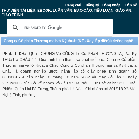
Trang chủ
Đăng ký
Đăng nhập
Liên hệ
THƯ VIỆN TÀI LIỆU, EBOOK, LUẬN VĂN, BÁO CÁO, TIỂU LUẬN, GIÁO ÁN,
GIÁO TRÌNH
Công ty Cổ phần Thương mại và Kỹ thuật (KT - Xây lắp điện) kdcông nghệ
PHầN 1: KHáI QUáT CHUNG Về CÔNG TY Cổ PHầN THƯƠNG MạI Và Kỹ
THUậT á CHÂU 1.1. Quá trình hình thành và phát triển của Công ty Cổ phần
Thương mại và Kỹ thuật á Châu Công ty Cổ phần Thưong mại và Kỹ thuật á
Châu là doanh nghiệp được thành lập có giấy phép kinh doanh số
0103001514 cấp ngày 10 tháng 10 năm 2002 và thay đổi lần 3 ngày
21/12/2005 của Sở kế hoạch và đầu tư Hà Nội . - Trụ sở chính: 25C, Thái
Phiên, Quận Hai Bà Trưng, Thành phố Hà Nội - Chi nhánh tại 801/118 Xô Viết
Nghệ Tĩnh, phường