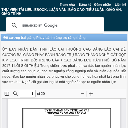
Trang chủ
Đăng ký
Đăng nhập
Liên hệ
THƯ VIỆN TÀI LIỆU, EBOOK, LUẬN VĂN, BÁO CÁO, TIỂU LUẬN, GIÁO ÁN,
GIÁO TRÌNH
Đề cương bài giảng Phay bánh răng trụ răng thẳng
ỦY BAN NHÂN DÂN TỈNH LÀO CAI TRƯỜNG CAO ĐẲNG LÀO CAI ĐỀ
CƯƠNG BÀI GIẢNG PHAY BÁNH RĂNG TRỤ RĂNG THẲNG NGHỀ: CẮT GỌT
KIM LOẠI TRÌNH ĐỘ: TRUNG CẤP + CAO ĐẲNG LƯU HÀNH NỘI BỘ NĂM
2017 1 LỜI GIỚI THIỆU Trong chiến lược phát triển và đào tạo nguồn nhân lực
chất lượng cao phục vụ cho sự nghiệp công nghiệp hóa và hiện đại hóa đất
nước. Đào tạo nguồn nhân lực phục vụ cho công nghiệp hóa nhất là trong lĩnh
vực cơ khí – Nghề cắt gọt kim loại là một nghề đào tạo ra nguồn nhân lực