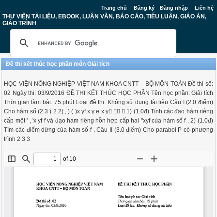
Trang chủ
Đăng ký
Đăng nhập
Liên hệ
THƯ VIỆN TÀI LIỆU, EBOOK, LUẬN VĂN, BÁO CÁO, TIỂU LUẬN, GIÁO ÁN,
GIÁO TRÌNH
Đề thi kết thúc học phần môn Giải tích
HỌC VIỆN NÔNG NGHIỆP VIỆT NAM KHOA CNTT – BỘ MÔN TOÁN Đề thi số:
02 Ngày thi: 03/9/2016 ĐỀ THI KẾT THÚC HỌC PHẦN Tên học phần: Giải tích
Thời gian làm bài: 75 phút Loại đề thi: Không sử dụng tài liệu Câu I (2.0 điểm)
Cho hàm số (2 3 ) 2 2( , ) ( )x yf x y e x y   1) (1.0đ) Tính các đạo hàm riêng
cấp một ' , 'x yf f và đạo hàm riêng hỗn hợp cấp hai "xyf của hàm số f . 2) (1.0đ)
Tìm các điểm dừng của hàm số f . Câu II (3.0 điểm) Cho parabol P có phương
trình 2 3 3