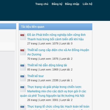
Trang chủ
Đăng ký
Đăng nhập
Liên hệ
Tài liệu liên quan
Đồ án Phát triển nông nghiệp bền vững tỉnh
Thanh hoá trong bối cảnh biến đổi khí hậu
27 trang | Lượt xem: 1079 | Lượt tải: 0
Thiết kế cung cấp điện cho xã An Đồng-Huyện
An Dương
70 trang | Lượt xem: 1976 | Lượt tải: 2
Thiết kế hệ dẫn động băng tải
85 trang | Lượt xem: 1969 | Lượt tải: 2
Thiết kế tour
28 trang | Lượt xem: 2338 | Lượt tải: 1
Thực trạng và giải pháp trong chiến lược
Marketing mix cho các dịch vụ trọn gói ở các
quán cà phê Trung Nguyên tại thị trường Hà Nội
26 trang | Lượt xem: 3301 | Lượt tải: 2
Thực trạng tổ chức công tác Hạch toán kế toán