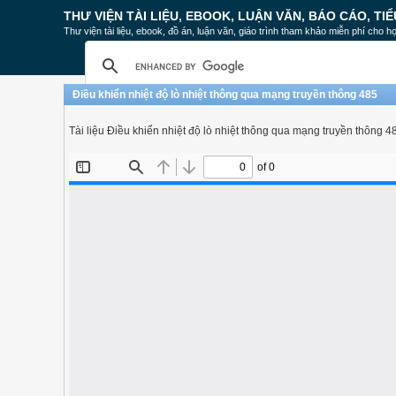
THƯ VIỆN TÀI LIỆU, EBOOK, LUẬN VĂN, BÁO CÁO, TIỂ
Thư viện tài liệu, ebook, đồ án, luận văn, giáo trình tham khảo miễn phí cho họ
Điều khiển nhiệt độ lò nhiệt thông qua mạng truyền thông 485
Tài liệu Điều khiển nhiệt độ lò nhiệt thông qua mạng truyền thông 4