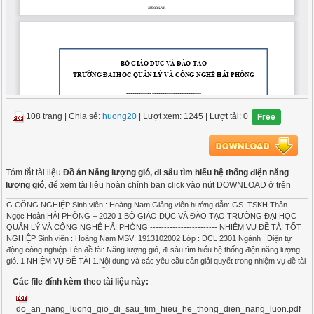
108 trang
|
Chia sẻ:
huong20
| Lượt xem: 1245
| Lượt tải: 0
Free
Tóm tắt tài liệu
Đồ án Năng lượng gió, đi sâu tìm hiểu hệ thống điện năng
lượng gió
, để xem tài liệu hoàn chỉnh bạn click vào nút DOWNLOAD ở trên
G CÔNG NGHIỆP Sinh viên : Hoàng Nam Giảng viên hướng dẫn: GS. TSKH Thân Ngọc Hoàn HẢI PHÒNG – 2020 1 BỘ GIÁO DỤC VÀ ĐÀO TẠO TRƯỜNG ĐẠI HỌC QUẢN LÝ VÀ CÔNG NGHỆ HẢI PHÒNG ------------------------ NHIỆM VỤ ĐỀ TÀI TỐT NGHIỆP Sinh viên : Hoàng Nam MSV: 1913102002 Lớp : DCL 2301 Ngành : Điện tự động công nghiệp Tên đề tài: Năng lượng gió, đi sâu tìm hiểu hệ thống điện năng lượng gió. 1 NHIỆM VỤ ĐỀ TÀI 1.Nội dung và các yêu cầu cần giải quyết trong nhiệm vụ đề tài tốt nghiệp (về lý luận, thực tiễn, các số liệu cần tính toán và các bản vẽ). ................................................................................................................................. ................................................................................................................................. ................................................................................................................................. ................................................................................................................................. ................................................................................................................................. ................................................................................................................................. ................................................................................................................................. 2. Các số liệu cần thiết để thiết kế, tính toán. ................................................................................................................................. ................................................................................................................................. ................................................................................................................................. ................................................................................................................................. ................................................................................................................................. ................................................................................................................................. ................................................................................................................................. ................................................................................................................................. 3. Địa điểm thực tập tốt nghiệp ........................................................................... ................................................................................................................................. ................................................................................................................................. ................................................................................................................................. ................................................................................................................................. ................................................................................................................................. ................................................................................................................................. ................................................................................................................................. ................................................................................................................................. CÁN BỘ HƯỚNG DẪN ĐỀ TÀI TỐT NGHIỆP Họ và tên: Thân Ngọc Hoàn Học hàm, học vị : GS.TSKH Cơ quan công tác: Trường Đại học Quản lý và Công nghệ Hải Phòng Nội dung hướng dẫn: Năng lượng gió, đi sâu tìm hiểu hệ thống điện năng lượng gió. Đề tài tốt nghiệp được giao ngày 12 tháng 10 năm 2020 Yêu cầu phải hoàn thành xong trước ngày 31 tháng 12 năm 2020 Đã nhận nhiệm vụ Đ.T.T.N Đã giao nhiệm vụ Đ.T.T.N Sinh viên Cán bộ hướng dẫn Đ.T.T.N Hoàng Nam GS.TSKH Thân Ngọc Hoàn Hải Phòng, ngày.tháng năm 20.... TRƯỞNG KHOA CỘNG HÒA XÃ HỘI CHỦ NGHĨA VIỆT NAM Độc lập - Tự do - Hạnh phúc ------------------------------------- PHIẾU NHẬN XÉT CỦA GIẢNG VIÊN HƯỚNG DẪN TỐT NGHIỆP Họ và tên giảng viên: GS. TSKH Thân Ngọc Hoàn Đơn vị công tác: Trường Đại học Quản lý và Công nghệ Hải Phòng Họ và tên sinh viên: Hoàng Nam Chuyên ngành: Điện tự động công nghiệp Nội dung hướng dẫn : Toàn bộ đề tài 1. Tinh thần thái độ của sinh viên trong quá trình làm đề tài tốt nghiệp Có tinh thần tự chủ , cố gắng học tập để hoàn thành đồ án đề tài tốt nghiệp. 2. Đánh giá chất lượng của đồ án/khóa luận( so với nội dung yêu cầu đã đề ra trong nhiệm vụ Đ.T.T.N, trên các mặt lý luận, thực tiễn, tính toán số liệu... ) Nội dung đáp ứng một đồ án tốt nghiệp. Đã tìm hiểu được về lưới điện, về năng lượng gió, về lưới điện nhỏ sử dụng năng lượng gió, các loại máy phát điện sử dụng trong trạm điện gió, đó là máy phát đồng bộ, máy phát dị bộ không chổi than, máy phát đồng bộ nam châm vĩnh cửu. Gần đây năng lượng gió đã được quan tâm và phát triển, tuy nhiên trong quá trình học tập sinh viên không được cung cấp thông tin về loại năng lượng này. Sinh viên đã cố gắng tìm hiều và trình bày được nội dung yêu cầu của đồ án.Có thể làm tài liệu cho những ai quan tâm về điện gió. 3. Ý kiến của giảng viên hướng dẫn tốt nghiệp Được bảo vệ x Không được bảo vệ Điểm hướng dẫn 8,5 Hải Phòng, ngày 24.tháng.12 năm 2020 Giảng viên hướng dẫn GS.TSKH Thân Ngọc Hoàn CỘNG HÒA XÃ HỘI CHỦ NGHĨA VIỆT NAM Độc lập - Tự do - Hạnh phúc ------------------------------------- PHIẾU NHẬN XÉT CỦA GIẢNG VIÊN CHẤM PHẢN BIỆN Họ và tên giảng viên: ......................................................................................... Đơn vị công tác:................................................................................................. Họ và tên sinh viên: .................................Chuyên ngành:.............................. Đề tài tốt nghiệp:............................................................................................... 1. Phần nhận xét của giảng viên chấm phản biện ............................................................................................................................. ............................................................................................................................. ............................................................................................................................. ............................................................................................................................. 2. Những mặt còn hạn chế ............................................................................................................................. ............................................................................................................................. ............................................................................................................................. ............................................................................................................................. 3. Ý kiến của giảng viên chấm phản biện Được bảo vệ Không được bảo vệ Điểm hướng dẫn Hải Phòng, ngày......tháng.....năm 20 Giảng viên chấm phản biện LỜI NÓI ĐẦU Tăng trưởng kinh tế ở Việt Nam đã dẫn đến nhu cầu điện tăng cao. Trong giai đoạn 1998- 2009, điện sản xuất (bao gồm nhập khẩu) tăng từ 21.5 tỷ kWh lên 87.02 tỷ kWh, điện thương phẩm từ 17.7 tỷ kWh lên 74.8 tỷ kWh và công suất lắp đặt từ 5.000 MW lên 18.480 MW, đạt tốc độ tăng trung bình năm theo thứ tự 13%, 14.6% and 12%. Là một nền kinh tế mới nổi, nhu cầu điện của Việt Nam trong thời gian tới (từ năm 2010 đến 2030) sẽ tiếp tục tăng mạnh. Theo dự báo của Viện Năng Lượng, nhu cầu điện có thể tăng từ 87 tỷ kWh năm 2009 lên đến 570 tỷ kWh năm 2030, với tốc độ tăng trung bình 10%/năm.1 Để đáp ứng được nhu cầu tăng nhanh này, Chính phủ Việt Nam quyết định sử dụng nguồn năng lượng tái tạo nhiều hơn nữa. Quyết định số 1855/QD-TTg ngày 27/12/2007 của Thủ tướng Chính phủ phê duyệt Chiến lược Phát triển Năng lượng Quốc gia của Việt Nam đến năm 2020, tầm nhìn đến năm 2050, đặt mục tiêu tăng tỷ lệ năng lượng tái tạo lên khoảng 3% tổng năng lượng thương mại sơ cấp vào năm 2010; 5% năm 2020 và 11% năm 2050. Chính phủ cũng cam kết thúc đẩy phát triển năng lượng tái tạo thông qua việc ban hành một số cơ chế, chính sách ưu đãi như ưu đãi về sử dụng đất, hỗ trợ thuế và biểu giá chi phí tránh được. Tuy nhiên, cho đến nay, những gì đạt được còn ở mức khá khiêm tốn. Ví dụ, điện gió, một công nghệ năng lượng tái tạo quan trọng, chỉ mới được triển khai ở vùng sâu, vùng xa. Đến tháng 3/2011, mới chỉ có 20 tua-bin gió với công suất 1,5 MW/tua-bin được lắp đặt, trong đó 12 tổ máy được đưa vào hoạt động và phát điện lên lưới quốc gia. Nguyên nhân là do thiếu cơ chế chính sách cụ thể và hiệu quả. Với yêu cầu đề tài “ Năng lượng gió, đi sâu tìm hiểu hệ thống điện năng lượng gió “ do thầy giáo Giáo sư Thân Ngọc Hoàn hướng dẫn đã được thực hiện. Đề tài bao gồm các nôi dung sau : Chương 1 Lưới điện Chương 2 Hệ thống điện nhỏ năng lượng gió Chương 3 Các loại máy phát điện dùng cho năng lượng gió Trong quá trình thực hiện đồ án tốt nghiệp với đề tài “Năng lượng gió, đi sâu tìm hiểu hệ thống điện năng lượng gió” em đã củng cố được những kiến thức đã được học, tiếp thu thêm được một số kiến thức và kinh nghiệm mới về hệ thống năng lượng gió. Quá trình làm đồ án thực sự có ích cho em về nhiều mặt. Hải Phòng, ngàythángnăm 20 Sinh viên thực hiện Hoàng Nam 1 LỜI CẢM ƠN Đây là kết quả của quá trình những năm tháng học tập của em nhưn
Các file đính kèm theo tài liệu này:
do_an_nang_luong_gio_di_sau_tim_hieu_he_thong_dien_nang_luon.pdf