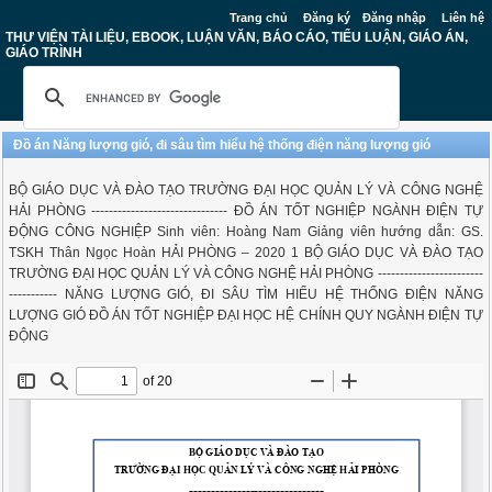
Trang chủ
Đăng ký
Đăng nhập
Liên hệ
THƯ VIỆN TÀI LIỆU, EBOOK, LUẬN VĂN, BÁO CÁO, TIỂU LUẬN, GIÁO ÁN,
GIÁO TRÌNH
Đồ án Năng lượng gió, đi sâu tìm hiểu hệ thống điện năng lượng gió
BỘ GIÁO DỤC VÀ ĐÀO TẠO TRƯỜNG ĐẠI HỌC QUẢN LÝ VÀ CÔNG NGHỆ
HẢI PHÒNG ------------------------------- ĐỒ ÁN TỐT NGHIỆP NGÀNH ĐIỆN TỰ
ĐỘNG CÔNG NGHIỆP Sinh viên: Hoàng Nam Giảng viên hướng dẫn: GS.
TSKH Thân Ngọc Hoàn HẢI PHÒNG – 2020 1 BỘ GIÁO DỤC VÀ ĐÀO TẠO
TRƯỜNG ĐẠI HỌC QUẢN LÝ VÀ CÔNG NGHỆ HẢI PHÒNG ------------------------
----------- NĂNG LƯỢNG GIÓ, ĐI SÂU TÌM HIỂU HỆ THỐNG ĐIỆN NĂNG
LƯỢNG GIÓ ĐỒ ÁN TỐT NGHIỆP ĐẠI HỌC HỆ CHÍNH QUY NGÀNH ĐIỆN TỰ
ĐỘNG