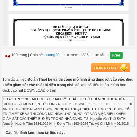
109 trang
|
Chia sẻ:
huong20
| Lượt xem: 1386
| Lượt tải: 1
Free
Tóm tắt tài liệu
Đồ án Thiết kế và thi công mô hình ứng dụng iot vào việc điều
khiển giám sát các thiết bị điện trong nhà
, để xem tài liệu hoàn chỉnh bạn
click vào nút DOWNLOAD ở trên
O TẠO TRƯỜNG ĐẠI HỌC SƯ PHẠM KỸ THUẬT TP. HỒ CHÍ MINH KHOA ĐIỆN –
ĐIỆN TỬ BỘ MÔN ĐIỆN TỬ CÔNG NGHIỆP – Y SINH -------------------------------- ĐỒ
ÁN TỐT NGHIỆP NGÀNH CÔNG NGHỆ KỸ THUẬT ĐIỆN TỬ TRUYỀN THÔNG Đề
Tài: THIẾT KẾ VÀ THI CÔNG MÔ HÌNH ỨNG DỤNG IOT VÀO VIỆC ĐIỀU KHIỂN
GIÁM SÁT CÁC THIẾT BỊ ĐIỆN TRONG NHÀ GVHD: TS. Nguyễn Văn Thái SVTH:
Nguyễn Huỳnh Tâm 16341022 Hình Đông Tịnh 16341024 Tp. Hồ Chí Minh – 01/2018
TRƢỜNG ĐH. SƢ PHẠM KỸ THUẬT CỘNG HÒA XÃ HỘI CHỦ NGHĨA VIỆT NAM TP.
Các file đính kèm theo tài liệu này:
HỒ CHÍ MINH ĐỘC LẬP - TỰ DO - HẠNH PHÚC KHOA ĐIỆN-ĐIỆN TỬ BỘ MÔN