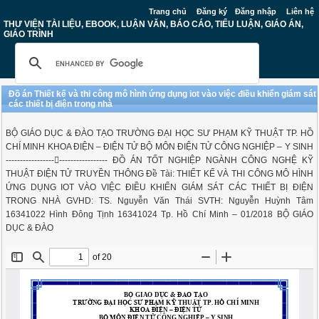
Trang chủ
Đăng ký
Đăng nhập
Liên hệ
THƯ VIỆN TÀI LIỆU, EBOOK, LUẬN VĂN, BÁO CÁO, TIỂU LUẬN, GIÁO ÁN,
GIÁO TRÌNH
Đồ án Thiết kế và thi công mô hình ứng dụng iot vào việc điều khiển giám sát
các thiết bị điện trong nhà
BỘ GIÁO DỤC & ĐÀO TẠO TRƯỜNG ĐẠI HỌC SƯ PHẠM KỸ THUẬT TP. HỒ
CHÍ MINH KHOA ĐIỆN – ĐIỆN TỬ BỘ MÔN ĐIỆN TỬ CÔNG NGHIỆP – Y SINH
---------------------------------- ĐỒ ÁN TỐT NGHIỆP NGÀNH CÔNG NGHỆ KỸ
THUẬT ĐIỆN TỬ TRUYỀN THÔNG Đề Tài: THIẾT KẾ VÀ THI CÔNG MÔ HÌNH
ỨNG DỤNG IOT VÀO VIỆC ĐIỀU KHIỂN GIÁM SÁT CÁC THIẾT BỊ ĐIỆN
TRONG NHÀ GVHD: TS. Nguyễn Văn Thái SVTH: Nguyễn Huỳnh Tâm
16341022 Hình Đông Tịnh 16341024 Tp. Hồ Chí Minh – 01/2018 BỘ GIÁO
DỤC & ĐÀO