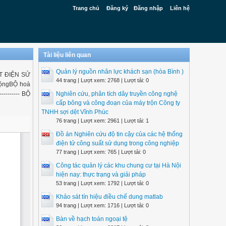
Trang chủ
Đăng ký
Đăng nhập
Liên hệ
Tài liệu liên quan
Quản lý nguồn nhân lực khách sạn (hòa Bình )
T ĐIỆN SỬ
44 trang | Lượt xem: 2768 | Lượt tải: 0
ộngBỘ hoà
------- BỘ
Nghiên cứu, phân tích dây truyền công nghệ
cấp bông và công đoạn của máy trộn Công ty
TNHH sợi dệt Vĩnh Phúc
76 trang | Lượt xem: 2961 | Lượt tải: 1
Đồ án Nghiên cứu độ tin cậy của các hệ thống
điện tử công suất sử dụng trong công nghiệp
77 trang | Lượt xem: 765 | Lượt tải: 0
Công tác quản lý các khu chung cư tại Hà Nội
hiện nay: thực trạng và giải pháp
53 trang | Lượt xem: 1792 | Lượt tải: 0
Khảo sát tín hiệu điều chế dung matlab
94 trang | Lượt xem: 1716 | Lượt tải: 0
Bàn về hạch toán ngoại tệ