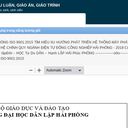
U LUẬN, GIÁO ÁN, GIÁO TRÌNH
c sinh, sinh viên
ụng trong năng lượng gió
ÒNG ISO 9001:2015 TÌM HIỂU XU HƯỚNG PHÁT TRIỂN HỆ THỐNG MÁY PHÁ
HỆ CHÍNH QUY NGÀNH ĐIỆN TỰ ĐỘNG CÔNG NGHIỆP HẢI PHÒNG - 2018 C
ẠI – HỌC Tự Do DÂN – Hạnh LẬP HẢI Phúc PHÒNG ----------------o0o----------
ISO 9001:2015