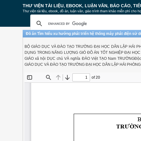
THƯ VIỆN TÀI LIỆU, EBOOK, LUẬN VĂN, BÁO CÁO, TIỂ
Thư viện tài liệu, ebook, đồ án, luận văn, giáo trình tham khảo miễn phí cho họ
Đồ án Tìm hiểu xu hướng phát triển hệ thống máy phát điện sử d
BỘ GIÁO DỤC VÀ ĐÀO TẠO TRƯỜNG ĐẠI HỌC DÂN LẬP HẢI PH
DỤNG TRONG NĂNG LƯỢNG GIÓ ĐỒ ÁN TỐT NGHIỆP ĐẠI HỌC 
GIÁO xã hội DỤC chủ VÀ nghĩa ĐÀO Việt TẠO Nam TRƯỜNGĐộc lậpĐ
GIÁO DỤC VÀ ĐÀO TẠO TRƯỜNG ĐẠI HỌC DÂN LẬP HẢI PHÒNG 