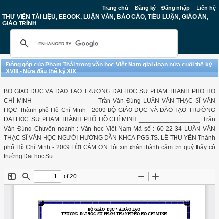
Trang chủ
Đăng ký
Đăng nhập
Liên hệ
THƯ VIỆN TÀI LIỆU, EBOOK, LUẬN VĂN, BÁO CÁO, TIỂU LUẬN, GIÁO ÁN,
GIÁO TRÌNH
Đóng góp của Phạm Thái trong văn học Việt Nam giai đoạn nửa cuối thế kỷ
XVIII - Nửa đầu thế kỷ XIX
BỘ GIÁO DỤC VÀ ĐÀO TẠO TRƯỜNG ĐẠI HỌC SƯ PHẠM THÀNH PHỐ HỒ
CHÍ MINH __________________ Trần Văn Đúng LUẬN VĂN THẠC SĨ VĂN
HỌC Thành phố Hồ Chí Minh - 2009 BỘ GIÁO DỤC VÀ ĐÀO TẠO TRƯỜNG
ĐẠI HỌC SƯ PHẠM THÀNH PHỐ HỒ CHÍ MINH __________________ Trần
Văn Đúng Chuyên ngành : Văn học Việt Nam Mã số : 60 22 34 LUẬN VĂN
THẠC SĨ VĂN HỌC NGƯỜI HƯỚNG DẪN KHOA PGS.TS. LÊ THU YẾN Thành
phố Hồ Chí Minh - 2009 LỜI CẢM ƠN Tôi xin chân thành cảm ơn quý thầy cô
trường Đại học Sư