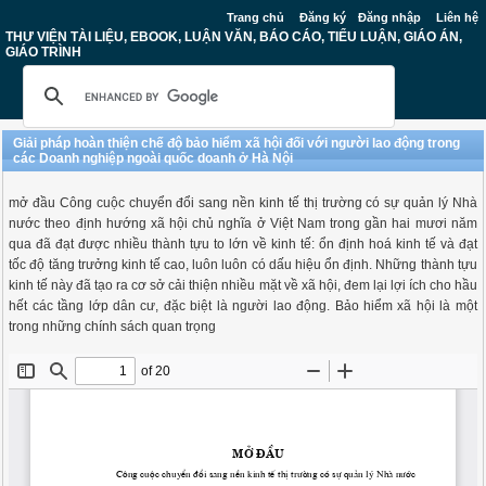
Trang chủ
Đăng ký
Đăng nhập
Liên hệ
THƯ VIỆN TÀI LIỆU, EBOOK, LUẬN VĂN, BÁO CÁO, TIỂU LUẬN, GIÁO ÁN,
GIÁO TRÌNH
Giải pháp hoàn thiện chế độ bảo hiểm xã hội đối với người lao động trong
các Doanh nghiệp ngoài quốc doanh ở Hà Nội
mở đầu Công cuộc chuyển đổi sang nền kinh tế thị trường có sự quản lý Nhà
nước theo định hướng xã hội chủ nghĩa ở Việt Nam trong gần hai mươi năm
qua đã đạt được nhiều thành tựu to lớn về kinh tế: ổn định hoá kinh tế và đạt
tốc độ tăng trưởng kinh tế cao, luôn luôn có dấu hiệu ổn định. Những thành tựu
kinh tế này đã tạo ra cơ sở cải thiện nhiều mặt về xã hội, đem lại lợi ích cho hầu
hết các tầng lớp dân cư, đặc biệt là người lao động. Bảo hiểm xã hội là một
trong những chính sách quan trọng