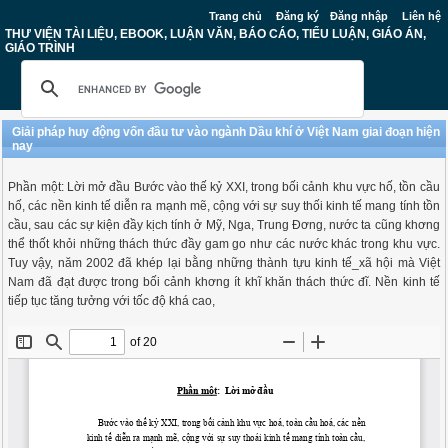
Trang chủ
Đăng ký
Đăng nhập
Liên hệ
THƯ VIỆN TÀI LIỆU, EBOOK, LUẬN VĂN, BÁO CÁO, TIỂU LUẬN, GIÁO ÁN,
GIÁO TRÌNH
Giải pháp huy động vốn đầu tư vào ngành Dầu khí ở Việt Nam giai đoạn hiện
nay
Phần một: Lời mở đầu Bước vào thế kỷ XXI, trong bối cảnh khu vực hố, tồn cầu
hố, các nền kinh tế diễn ra mạnh mẽ, cộng với sự suy thối kinh tế mang tính tồn
cầu, sau các sự kiện đầy kịch tính ở Mỹ, Nga, Trung Đơng, nước ta cũng khơng
thể thốt khỏi những thách thức đầy gam go như các nước khác trong khu vực.
Tuy vậy, năm 2002 đã khép lại bằng những thành tựu kinh tế_xã hội mà Việt
Nam đã đạt được trong bối cảnh khơng ít khĩ khăn thách thức đĩ. Nền kinh tế
tiếp tục tăng tưởng với tốc độ khá cao,