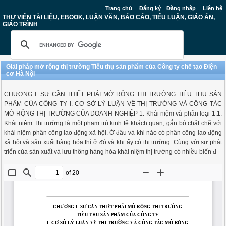
Trang chủ
Đăng ký
Đăng nhập
Liên hệ
THƯ VIỆN TÀI LIỆU, EBOOK, LUẬN VĂN, BÁO CÁO, TIỂU LUẬN, GIÁO ÁN,
GIÁO TRÌNH
Giải pháp mở rộng thị trường Tiêu thụ sản phẩm của Công ty chế tạo Điện
cơ Hà Nội
CHƯƠNG I: SỰ CẦN THIẾT PHẢI MỞ RỘNG THỊ TRƯỜNG TIÊU THỤ SẢN
PHẨM CỦA CÔNG TY I. CƠ SỞ LÝ LUẬN VỀ THỊ TRƯỜNG VÀ CÔNG TÁC
MỞ RỘNG THỊ TRƯỜNG CỦA DOANH NGHIỆP 1. Khái niệm và phân loại 1.1.
Khái niệm Thị trường là một phạm trù kinh tế khách quan, gắn bó chặt chẽ với
khái niệm phân công lao động xã hội. Ở đâu và khi nào có phân công lao động
xã hội và sản xuất hàng hóa thì ở đó và khi ấy có thị trường. Cùng với sự phát
triển của sản xuất và lưu thông hàng hóa khái niệm thị trường có nhiều biến đ