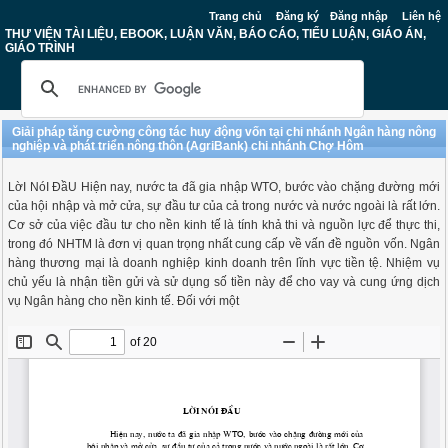
Trang chủ
Đăng ký
Đăng nhập
Liên hệ
THƯ VIỆN TÀI LIỆU, EBOOK, LUẬN VĂN, BÁO CÁO, TIỂU LUẬN, GIÁO ÁN,
GIÁO TRÌNH
Giải pháp tăng cường công tác huy động vốn tại chi nhánh Ngân hàng nông
nghiệp và phát triển nông thôn (AgriBank) chi nhánh Chợ Hôm
LờI NóI ĐầU Hiện nay, nước ta đã gia nhập WTO, bước vào chặng đường mới
của hội nhập và mở cửa, sự đầu tư của cả trong nước và nước ngoài là rất lớn.
Cơ sở của việc đầu tư cho nền kinh tế là tính khả thi và nguồn lực để thực thi,
trong đó NHTM là đơn vị quan trọng nhất cung cấp về vấn đề nguồn vốn. Ngân
hàng thương mại là doanh nghiệp kinh doanh trên lĩnh vực tiền tệ. Nhiệm vụ
chủ yếu là nhận tiền gửi và sử dụng số tiền này để cho vay và cung ứng dịch
vụ Ngân hàng cho nền kinh tế. Đối với một