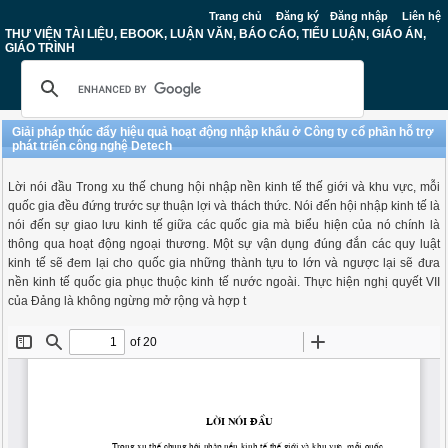
Trang chủ
Đăng ký
Đăng nhập
Liên hệ
THƯ VIỆN TÀI LIỆU, EBOOK, LUẬN VĂN, BÁO CÁO, TIỂU LUẬN, GIÁO ÁN,
GIÁO TRÌNH
Giải pháp thúc đẩy hiệu quả hoạt động nhập khẩu ở Công ty cổ phần hỗ trợ
phát triển công nghệ Detech
Lời nói đầu Trong xu thế chung hội nhập nền kinh tế thế giới và khu vực, mỗi
quốc gia đều đứng trước sự thuận lợi và thách thức. Nói đến hội nhập kinh tế là
nói đến sự giao lưu kinh tế giữa các quốc gia mà biểu hiện của nó chính là
thông qua hoạt động ngoại thương. Một sự vận dụng đúng đắn các quy luật
kinh tế sẽ đem lại cho quốc gia những thành tựu to lớn và ngược lại sẽ đưa
nền kinh tế quốc gia phục thuộc kinh tế nước ngoài. Thực hiện nghị quyết VII
của Đảng là không ngừng mở rộng và hợp t