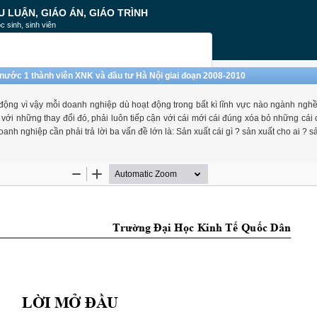
U LUẬN, GIÁO ÁN, GIÁO TRÌNH
c sinh, sinh viên
nước 1 thành viên XNK và đầu tư Hà Nội giai đoạn 2008-2010
động vì vậy mỗi doanh nghiệp dù hoạt động trong bất kì lĩnh vực nào ngành ng
i với những thay đổi đó, phải luôn tiếp cận với cái mới cái đúng xóa bỏ những cái 
doanh nghiệp cần phải trả lời ba vấn đề lớn là: Sản xuất cái gì ? sản xuất cho ai ? 