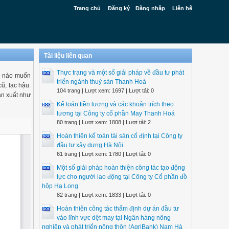
Trang chủ
Đăng ký
Đăng nhập
Liên hệ
Tài liệu liên quan
Thực trạng và một số giải pháp về đầu tư phát
hề nào muốn
triển ngành thuỷ sản Thanh Hoá
cũ, lạc hậu.
104 trang | Lượt xem: 1697 | Lượt tải: 0
sản xuất như
Kế toán tiền lương và các khoản trích theo
lương tại Công ty cổ phần May Thanh Hoá
80 trang | Lượt xem: 1808 | Lượt tải: 2
Hoàn thiện kế toán tài sản cố định tại Công ty
đầu tư xây dựng Hà Nội
61 trang | Lượt xem: 1780 | Lượt tải: 0
Một số giải pháp hoàn thiện công tác tạo động
lực cho người lao động tại Công ty Cổ phần đồ
hộp Hạ Long
82 trang | Lượt xem: 1833 | Lượt tải: 0
Hoàn thiện công tác thẩm định dự án đầu tư
vào lĩnh vực dệt may tại Ngân hàng nông
nghiệp và phát triển nông thôn (AgriBank) Nam Hà