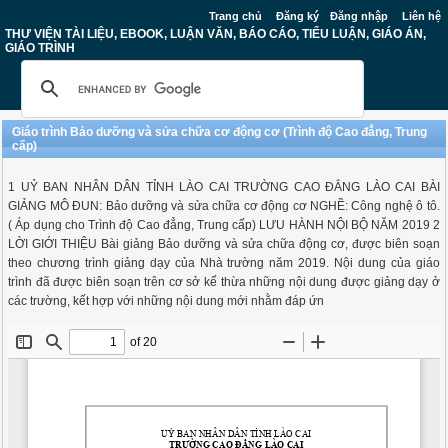
Trang chủ
Đăng ký
Đăng nhập
Liên hệ
THƯ VIỆN TÀI LIỆU, EBOOK, LUẬN VĂN, BÁO CÁO, TIỂU LUẬN, GIÁO ÁN,
GIÁO TRÌNH
Giáo trình Bảo dưỡng và sửa chữa cơ động cơ (Trình độ Cao đẳng, Trung
cấp)
1 UỶ BAN NHÂN DÂN TỈNH LÀO CAI TRƯỜNG CAO ĐẲNG LÀO CAI BÀI
GIẢNG MÔ ĐUN: Bảo dưỡng và sửa chữa cơ động cơ NGHỀ: Công nghệ ô tô.
( Áp dụng cho Trình độ Cao đẳng, Trung cấp) LƯU HÀNH NỘI BỘ NĂM 2019 2
LỜI GIỚI THIỆU Bài giảng Bảo dưỡng và sửa chữa động cơ, được biên soạn
theo chương trình giảng dạy của Nhà trường năm 2019. Nội dung của giáo
trình đã được biên soạn trên cơ sở kế thừa những nội dung được giảng dạy ở
các trường, kết hợp với những nội dung mới nhằm đáp ứn