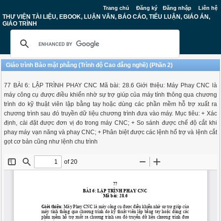
Trang chủ
Đăng ký
Đăng nhập
Liên hệ
THƯ VIỆN TÀI LIỆU, EBOOK, LUẬN VĂN, BÁO CÁO, TIỂU LUẬN, GIÁO ÁN,
GIÁO TRÌNH
Giáo trình Bào mặt phẳng (Trình độ Cao đẳng nghề) (Phần 2)
77 BÀI 6: LẬP TRÌNH PHAY CNC Mã bài: 28.6 Giới thiệu: Máy Phay CNC là
máy công cụ được điều khiển nhờ sự trợ giúp của máy tính thông qua chương
trình do kỹ thuật viên lập bằng tay hoặc dùng các phần mềm hỗ trợ xuất ra
chương trình sau đó truyền dữ liệu chương trình đưa vào máy. Mục tiêu: + Xác
định, cài đặt được đơn vị đo trong máy CNC; + So sánh được chế độ cắt khi
phay máy vạn năng và phay CNC; + Phân biệt được các lệnh hổ trợ và lệnh cắt
gọt cơ bản cũng như lệnh chu trình