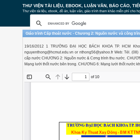
THƯ VIỆN TÀI LIỆU, EBOOK, LUẬN VĂN, BÁO CÁO, TIỂ
Thư viện tài liệu, ebook, đồ án, luận văn, giáo trình tham khảo miễn phí cho họ
Giáo trình Cấp thoát nước - Chương 2: Nguồn nước và công trì
19/16/2012 1 TRƯỜNG ĐẠI HỌC BÁCH KHOA TP. HCM Khoa
nguyenthong@hcmut.edu.vn
or
nthong56@yahoo.fr
Web: Tél. (08
cấp nước CHƯƠNG 2: Nguồn nước & Cơng trình thu nước. CHƯƠN
Mạng lưới thốt nước bên trong. CHƯƠNG 6: Mạng lưới thốt nước 