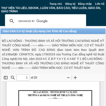
Trang chủ
Đăng ký
Đăng nhập
Liên hệ
THƯ VIỆN TÀI LIỆU, EBOOK, LUẬN VĂN, BÁO CÁO, TIỂU LUẬN, GIÁO ÁN,
GIÁO TRÌNH
Giáo trình Cơ kỹ thuật (Áp dụng cho Trình độ Cao đẳng)
BỘ LAO ĐỘNG - THƯƠNG BINH VÀ XÃ HỘI TRƯỜNG CAO ĐẲNG NGHỀ KỸ
THUẬT CÔNG NGHỆ --------o0o-------- GIÁO TRÌNH MÔN HỌC: CƠ KỸ THUẬT
NGHỀ: HÀN TRÌNH ĐỘ: CAO ĐẲNG (Ban hành kèm theo Quyết định
số:248a/QĐ- CĐNKTCN, ngày 17/9/2019 của Trường Cao đẳng nghề Kỹ thuật
Công nghệ) Hà Nội, năm 2019 A C E B P Y A Y E X A 60° F 1 BỘ LAO ĐỘNG -
THƯƠNG BINH VÀ XÃ HỘI TRƯỜNG CAO ĐẲNG NGHỀ KỸ THUẬT CÔNG
NGHỆ --------o0o-------- GIÁO TRÌNH MÔN HỌC: CƠ KỸ THUẬT NGH