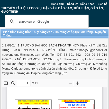
Trang chủ
Đăng ký
Đăng nhập
Liên hệ
THƯ VIỆN TÀI LIỆU, EBOOK, LUẬN VĂN, BÁO CÁO, TIỂU LUẬN, GIÁO ÁN,
GIÁO TRÌNH
Giáo trình Công trình Thủy nâng cao - Chương 2: Áp lực khe rỗng - Nguyễn
Thống
1 9/6/2014 1 TRƯỜNG ĐẠI HỌC BÁCH KHOA TP. HCM Khoa Kỹ Thuật Xây
Dựng - BM KTTNN PGS. TS. NGUYỄN THỐNG Email:
nthong56@yahoo.fr
or
nguyenthong@hcmut.edu.vn
Web: Tél. (08) 38 691 592 - 098 99 66 719
9/6/2014 2 NỘI DUNG MƠN HỌC Chương 1: Thấm qua cơng trình. Chương 2:
Áp lực khe rỗng. Chương 3: Đập vật liệu địa phương. Chương 3a: Mơ phỏng
Monte Carlo áp dụng trong đánh giá ổn định mái dốc. Chương 4: Đập bê tơng
trọng lực Chương 4a: Đập bê tơng đầm lăng (RC