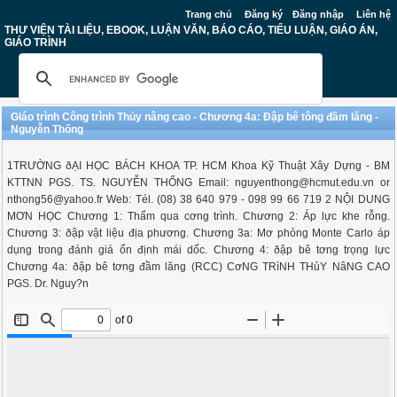
Trang chủ
Đăng ký
Đăng nhập
Liên hệ
THƯ VIỆN TÀI LIỆU, EBOOK, LUẬN VĂN, BÁO CÁO, TIỂU LUẬN, GIÁO ÁN,
GIÁO TRÌNH
Giáo trình Công trình Thủy nâng cao - Chương 4a: Đập bê tông đầm lăng -
Nguyễn Thống
1TRƯỜNG ðẠI HỌC BÁCH KHOA TP. HCM Khoa Kỹ Thuật Xây Dựng - BM
KTTNN PGS. TS. NGUYỄN THỐNG Email:
nguyenthong@hcmut.edu.vn
or
nthong56@yahoo.fr
Web: Tél. (08) 38 640 979 - 098 99 66 719 2 NỘI DUNG
MƠN HỌC Chương 1: Thấm qua cơng trình. Chương 2: Áp lực khe rỗng.
Chương 3: ðập vật liệu địa phương. Chương 3a: Mơ phỏng Monte Carlo áp
dụng trong đánh giá ổn định mái dốc. Chương 4: ðập bê tơng trọng lực
Chương 4a: ðập bê tơng đầm lăng (RCC) CơNG TRìNH THủY NâNG CAO
PGS. Dr. Nguy?n