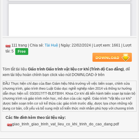
111 trang
|
Chia sẻ:
Tài Huệ
| Ngày: 22/02/2024
| Lượt xem: 1661
| Lượt
tải: 5
Free
Tóm tắt tài liệu
Giáo trình Giáo trình vật liệu cơ khí (Trình độ Cao đẳng)
, để
xem tài liệu hoàn chỉnh bạn click vào nút DOWNLOAD ở trên
ĐẦU Thực hiện chỉ đạo của Ban Giám hiệu Nhà trường về việc biên soạn, chỉnh sửa chương trình, giáo trình theo Luật Giáo dục nghề nghiệp năm 2014 và thông tư hướng dẫn thực hiện số: 03/2017/TT-BLĐTBXH. Khoa Cơ khí đã tiến hành biên soạn lại toàn bộ chương trình và giáo trình môn học, mô đun của các nghề. Giáo trình “Vật liệu cơ khí” được biên soạn trên cơ sở kế thừa các giáo trình trước đây, được lựa chọn những nội dung cơ bản, cốt yếu và bổ sung một số kiến thức mới nhằm phù hợp với chương trình và thời lượng giảng dạy của môn học. Nội dung bao gồm: Chương 1: Khái niệm cơ bản về kim loại và hợp kim Chương 2: Gang-Thép Chương 3: Kim loại màu và hợp kim màu Chương 4: Hợp kim cứng Chương 5: Nhiệt luyện thép Chương 6: Vật liệu phi kim loại Thời gian thực hiện: 30 giờ. Nội dung giáo trình phục vụ cho việc đào tạo Học sinh - Sinh viên hệ Trung cấp và Cao đẳng nghề trong nhóm ngành cơkhí. Mặc dù đã rất cố gắng trong quá trình biên soạn, nhưng giáo trình có thể vẫn còn những sai sót. Rất mong nhận được sự đóng góp ý kiến của bạn đọc để cuốn sách hoàn thiện hơn trong các lần xuất bản sau. Mọi ý kiến đóng góp xin gửi về địa chỉ: Khoa Cơ khí trường Cao đẳng Công nghiệp Hải Phòng Xin chân thành cảm ơn! Tổ môn -3- MỤC LỤC TUYÊN BỐBẢN QUYỀN ................................................................................... 1 LỜINÓIĐẦU ........................................................................................................ 2 CHƯƠNG 1. KHÁI NIỆM CƠ BẢN VỀ KIM LOẠI -HỢP KIM ...................... 7 1. KHÁI NIỆM VỀVẬTLIỆU .......................................................................... 7 1.1. Sơ lược vềvậtliệu .................................................................................... 7 1.2. Vai trò của vật liệu trongcuộc sống ....................................................... 9 1.3. Các tiêu chuẩnvậtliệu ........................................................................... 10 2. CẤU TẠO CỦA KIM LOẠI -HỢP KIM ................................................... 10 2.1. Kimloại ................................................................................................. 10 2.2. Hợp kim ................................................................................................ 13 3. TÍNH CHẤT CHUNG CỦA KIM LOẠI VÀHỢPKIM ............................ 16 3.1. Tính chấtvậtlý ....................................................................................... 16 3.2. Tính chấthóahọc ................................................................................... 18 3.3. Tính côngnghệ ...................................................................................... 18 3.4. Tính chất cơ học (còn gọi làcơtính) ..................................................... 19 3.5. Quan hệ giữa các đặc trưng cơ tính củavậtliệu .................................... 22 3.6. Các phương pháp thửcơ tính ................................................................ 22 CÂU HỎI ÔN TẬPCHƯƠNG1.......................................................................... 27 CHƯƠNG 2. GANG-THÉP ................................................................................ 29 1. GIẢN ĐỒ TRẠNG THÁIPHAFe-C ........................................................... 29 1.1. Một số khái niệmcơ bản ....................................................................... 29 1.2. Giản đồ pha vàcôngdụng ...................................................................... 30 1.3. Giản đồ phaFe-C (Fe-Fe3C) ................................................................. 30 2. GANG VÀ CÁC LOẠI GANGTHƯỜNGDÙNG ..................................... 35 2.1. Giới thiệu chungvề gang ...................................................................... 35 2.2. Cácloạigang .......................................................................................... 38 3. THÉP VÀ CÁC LOẠI THÉPTHƯỜNGDÙNG ......................................... 44 3.1. Khái niệm chungvề thép ....................................................................... 44 3.2. Ảnh hưởng của các nguyên tố đến tính chấtcủathép ........................... 45 3.3. Các phương pháp phânloạithép ............................................................ 46 3.4. Phân loại thép theocôngdụng ............................................................... 47 4. THÉPHỢP KIM ........................................................................................... 50 4.1. Khái niệm théphợpkim ......................................................................... 50 4.2. Ảnh hưởng của các nguyên tố hợp kim đến tính chấtcủathép ............. 51 4.3. Phân loại théphợpkim........................................................................... 52 CÂU HỎI ÔN TẬPCHƯƠNG2...................................................................... 58 CHƯƠNG 3. KIM LOẠI MÀU VÀ HỢPKIM MÀU ........................................ 59 -4- 1. ĐẶC ĐIỂM VÀ TÍNH CHẤT CHUNG CỦA KIMLOẠIMÀU ............... 59 2. ĐỒNG VÀ HỢP KIM ĐỒNG .................................................................... 60 2.1. Đồng nguyênchất .................................................................................. 60 2.2. Hợpkimđồng ......................................................................................... 60 3. NHÔM VÀ HỢPKIM NHÔM .................................................................... 63 3.1. Nhômnguyên chất................................................................................. 63 3.2. Hợpkimnhôm ........................................................................................ 64 4. THIẾC - CHÌ-KẼM ..................................................................................... 66 a. Thiếc ........................................................................................................ 66 b. Chì ........................................................................................................... 66 c. Kẽm .......................................................................................................... 67 5. HỢP KIM LÀMỔ TRƯỢT ......................................................................... 68 5.1. Kháiniệm .............................................................................................. 68 5.2. Yêu cầu đối với hợp kim làmổ trượt .................................................... 68 5.3. Hợp kim ổ trượt có nhiệt độ nóng chảythấp (babit) ............................. 69 5.4. Hợp kim ổ trượt có nhiệt độ nóngchảycao ........................................... 69 CHƯƠNG 4. HỢPKIM CỨNG .......................................................................... 71 1. KHÁINIỆM CHUNG.................................................................................. 71 2. PHÂN NHÓM HỢPKIM CỨNG ............................................................... 72 3. CÁC LOẠI VẬT LIỆU CỨNGKHÁC ....................................................... 74 CHƯƠNG 5.NHIỆTLUYỆN .............................................................................. 75 1. KHÁI NIỆM CƠ BẢN VỀNHIỆTLUYỆN ................................................ 75 1.1. Địnhnghĩa ............................................................................................. 75 1.2. Mụcđích ................................................................................................ 75 1.3. Đặc điểm ............................................................................................... 76 1.4. Các yếu tố ảnh hưởng tới quá trìnhnhiệt luyện .................................... 76 2. CÁC CHUYỂN BIẾN TỔ CHỨC KHINHIỆTLUYỆN ............................ 76 2.1. Các chuyển biến tổ chức khinungnóng ................................................ 76 2.2. Các chuyển biến xảy ra khigiữnhiệt ..................................................... 79 2.3. Các chuyển biến xảy ra khilàmnguội ................................................... 79 3. CÁC HÌNH THỨCNHIỆTLUYỆN ............................................................ 83 3.1. Phương phápủ ....................................................................................... 83 3.2. Thường hóa........................................................................................... 85 3.3. Phương pháptôi .................................................................................... 85 3.4. Ramthép ................................................................................................ 90 3.5. Các dạng sai hỏng khinhiệtluyện ......................................................... 91 CÂU HỎI ÔN TẬPCHƯƠNG5 ..................................................................... 93 CHƯƠNG 6. VẬT LIỆU PHIKIM LOẠI .......................................................... 94 1. CHẤTDẺO .................................................................................................. 94 -5- 1.1. Khái niệm chung vềchấtdẻo ................................................................. 94 1.2. Phânloại ................................................................................................ 95 2. CAOSU ....................................................................................................... 96 2. VẬTLIỆUCOMPOSITE ............................................................................. 99 3. VẬT LIỆU GỐM –THỦYTINH .............................................................. 101 3.1. Gốm .................................................................................................... 101 3.2.Thủytinh .............................................................................................. 103 4. NHIÊN LIỆUÔTÔ .................................................................................... 104 4.1. Xăng ................................................................................................... 104 4.2. Dầudiezen ........................................................................................... 105 4.3
Các file đính kèm theo tài liệu này:
giao_trinh_giao_trinh_vat_lieu_co_khi_trinh_do_cao_dang.pdf