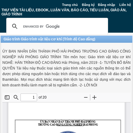
Trang chủ
Đăng ký
Đăng nhập
Liên hệ
THƯ VIỆN TÀI LIỆU, EBOOK, LUẬN VĂN, BÁO CÁO, TIỂU LUẬN, GIÁO ÁN,
GIÁO TRÌNH
Giáo trình Giáo trình vật liệu cơ khí (Trình độ Cao đẳng)
ỦY BAN NHÂN DÂN THÀNH PHỐ HẢI PHÒNG TRƯỜNG CAO ĐẲNG CÔNG
NGHIỆP HẢI PHÒNG GIÁO TRÌNH Tên môn học: Giáo trình vật liệu cơ khí
NGHỀ: HÀN TRÌNH ĐỘ CAO ĐẲNG Hải Phòng, năm 2019 -1- TUYÊN BỐ BẢN
QUYỀN Tài liệu này thuộc loại sách giáo trình nên các nguồn thông tin có thể
được phép dùng nguyên bản hoặc trích dùng cho các mục đích về đào tạo và
thamkhảo. Mọi mục đích khác mang tính lệch lạc hoặc sử dụng với mục đích
kinh doanh thiếu lành mạnh sẽ bị nghiêm cấm. -2- LỜI NÓI