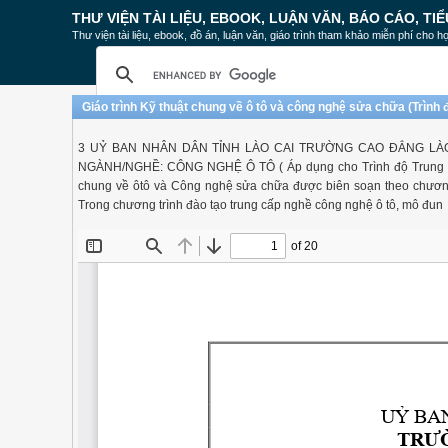
THƯ VIỆN TÀI LIỆU, EBOOK, LUẬN VĂN, BÁO CÁO, TIỂ
Thư viện tài liệu, ebook, đồ án, luận văn, giáo trình tham khảo miễn phí cho họ
Giáo trình Kỹ thuật chung về ô tô và công nghệ sửa chữa (Trình
3 UỶ BAN NHÂN DÂN TỈNH LÀO CAI TRƯỜNG CAO ĐẲNG LÀ
NGÀNH/NGHỀ: CÔNG NGHỆ Ô TÔ ( Áp dụng cho Trình độ Trung c
chung về ôtô và Công nghệ sửa chữa được biên soạn theo chương
Trong chương trình đào tạo trung cấp nghề công nghệ ô tô, mô đun