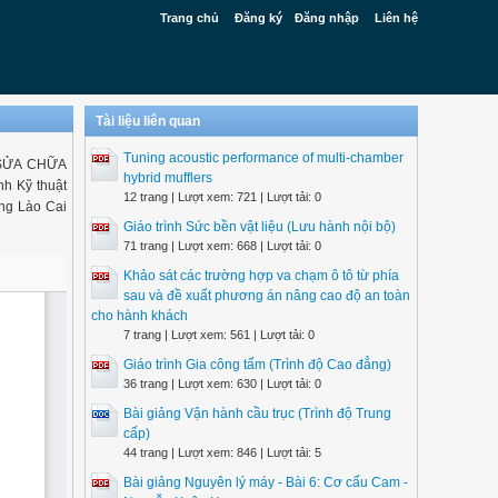
Trang chủ
Đăng ký
Đăng nhập
Liên hệ
Tài liệu liên quan
Tuning acoustic performance of multi-chamber
 SỬA CHỮA
hybrid mufflers
h Kỹ thuật
12 trang | Lượt xem: 721 | Lượt tải: 0
ẳng Lào Cai
Giáo trình Sức bền vật liệu (Lưu hành nội bộ)
71 trang | Lượt xem: 668 | Lượt tải: 0
Khảo sát các trường hợp va chạm ô tô từ phía
sau và đề xuất phương án nâng cao độ an toàn
cho hành khách
7 trang | Lượt xem: 561 | Lượt tải: 0
Giáo trình Gia công tấm (Trình độ Cao đẳng)
36 trang | Lượt xem: 630 | Lượt tải: 0
Bài giảng Vận hành cầu trục (Trình độ Trung
cấp)
44 trang | Lượt xem: 846 | Lượt tải: 5
Bài giảng Nguyên lý máy - Bài 6: Cơ cấu Cam -