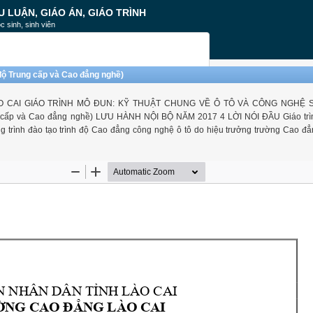
U LUẬN, GIÁO ÁN, GIÁO TRÌNH
c sinh, sinh viên
 độ Trung cấp và Cao đẳng nghề)
O CAI GIÁO TRÌNH MÔ ĐUN: KỸ THUẬT CHUNG VỀ Ô TÔ VÀ CÔNG NGHỆ
ấp và Cao đẳng nghề) LƯU HÀNH NỘI BỘ NĂM 2017 4 LỜI NÓI ĐẦU Giáo trìn
 trình đào tạo trình độ Cao đẳng công nghệ ô tô do hiệu trưởng trường Cao đ