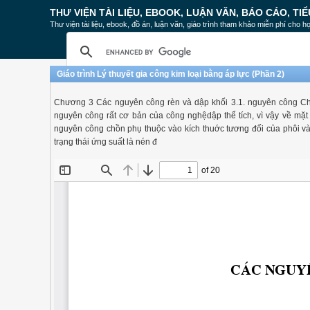
THƯ VIỆN TÀI LIỆU, EBOOK, LUẬN VĂN, BÁO CÁO, TIỂ
Thư viện tài liệu, ebook, đồ án, luận văn, giáo trình tham khảo miễn phí cho họ
Giáo trình Lý thuyết gia công kim loại bằng áp lực (Phần 2)
Chương 3 Các nguyên công rèn và dập khối 3.1. nguyên công Chồ
nguyên công rất cơ bản của công nghệdập thể tích, vì vậy về mặt 
nguyên công chồn phụ thuộc vào kích thuớc tương đối của phôi và đ
trạng thái ứng suất là nén đ