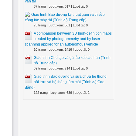
vận tải
37 trang | Lượt xem: 817 | Lượt tải: 0
Giáo trình Bảo dưỡng kỹ thuật gầm và thiết bị
công tác máy rải (Trình độ Trung cấp)
75 trang | Lượt xem: 561 | Lượt tải: 0
A comparison between 3D high-definition maps
created by photogrammetry and by laser
scanning applied for an autonomous vehicle
10 trang | Lượt xem: 1416 | Lượt tải: 0
Giáo trình Chế tạo và gá lắp kết cấu hàn (Trình
độ Trung cấp)
59 trang | Lượt xem: 714 | Lượt tải: 0
Giáo trình Bảo dưỡng và sửa chữa hệ thống
bôi trơn và hệ thống làm mát (Trình độ Cao
đẳng)
122 trang | Lượt xem: 636 | Lượt tải: 2