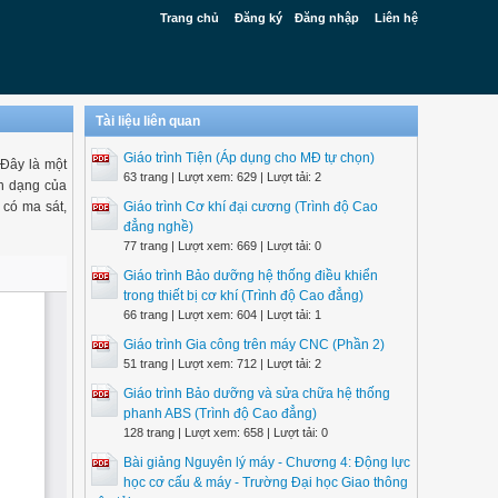
Trang chủ
Đăng ký
Đăng nhập
Liên hệ
Tài liệu liên quan
Giáo trình Tiện (Áp dụng cho MĐ tự chọn)
Đây là một
63 trang | Lượt xem: 629 | Lượt tải: 2
ến dạng của
 có ma sát,
Giáo trình Cơ khí đại cương (Trình độ Cao
đẳng nghề)
77 trang | Lượt xem: 669 | Lượt tải: 0
Giáo trình Bảo dưỡng hệ thống điều khiển
trong thiết bị cơ khí (Trình độ Cao đẳng)
66 trang | Lượt xem: 604 | Lượt tải: 1
Giáo trình Gia công trên máy CNC (Phần 2)
51 trang | Lượt xem: 712 | Lượt tải: 2
Giáo trình Bảo dưỡng và sửa chữa hệ thống
phanh ABS (Trình độ Cao đẳng)
128 trang | Lượt xem: 658 | Lượt tải: 0
Bài giảng Nguyên lý máy - Chương 4: Động lực
học cơ cấu & máy - Trường Đại học Giao thông